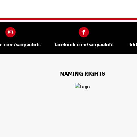
am.com/saopaulofc
facebook.com/saopaulofc
tik
NAMING RIGHTS