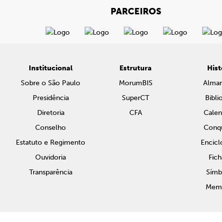
PARCEIROS
Institucional
Estrutura
Hist
Sobre o São Paulo
MorumBIS
Alma
Presidência
SuperCT
Bibli
Diretoria
CFA
Calen
Conselho
Conqu
Estatuto e Regimento
Encicl
Ouvidoria
Fich
Transparência
Símb
Memo