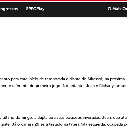
ingressos
SPFCPlay
O Mais Q
ento para este início de temporada e diante do Mirassol, na próxima
mente diferente do primeiro jogo. No entanto, Jean e Richarlyson se
o último domingo, a dupla terá suas posições invertidas. Jean, que at
volante. Já o camisa 20 será testado na lateral/ala esquerda, ocupada p