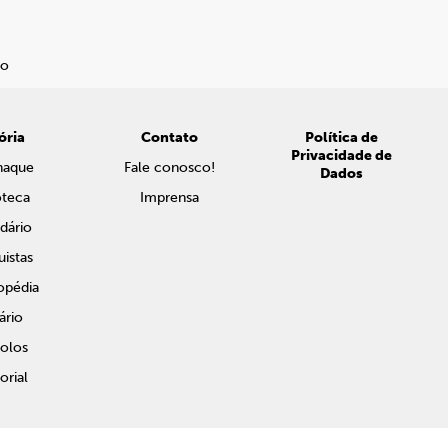
ória
Contato
Política de
Privacidade de
naque
Fale conosco!
Dados
oteca
Imprensa
dário
istas
opédia
ário
olos
rial