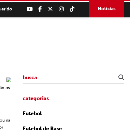
Notícias
uerido
rão os
categorias
Futebol
uou na
or
Futebol de Base