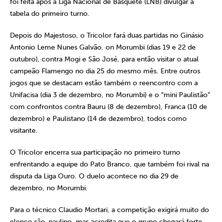
foi feita após a Liga Nacional de Basquete (LNB) divulgar a
tabela do primeiro turno.
Depois do Majestoso, o Tricolor fará duas partidas no Ginásio
Antonio Leme Nunes Galvão, on Morumbi (dias 19 e 22 de
outubro), contra Mogi e São José, para então visitar o atual
campeão Flamengo no dia 25 do mesmo mês. Entre outros
jogos que se destacam estão também o reencontro com a
Unifacisa (dia 3 de dezembro, no Morumbi) e o “mini Paulistão”
com confrontos contra Bauru (8 de dezembro), Franca (10 de
dezembro) e Paulistano (14 de dezembro), todos como
visitante.
O Tricolor encerra sua participação no primeiro turno
enfrentando a equipe do Pato Branco, que também foi rival na
disputa da Liga Ouro. O duelo acontece no dia 29 de
dezembro, no Morumbi.
Para o técnico Claudio Mortari, a competição exigirá muito do
elenco são-paulino, mas acredita que o grupo chegará forte