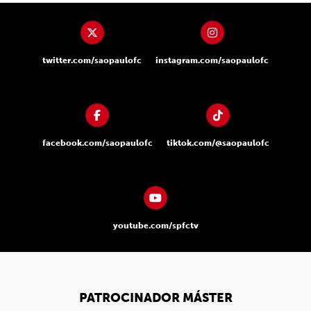
twitter.com/saopaulofc
instagram.com/saopaulofc
facebook.com/saopaulofc
tiktok.com/@saopaulofc
youtube.com/spfctv
PATROCINADOR MÁSTER