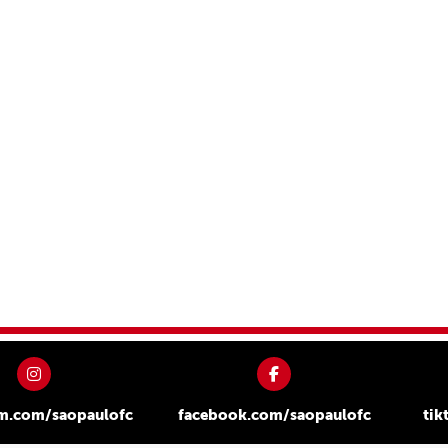
am.com/saopaulofc
facebook.com/saopaulofc
tik