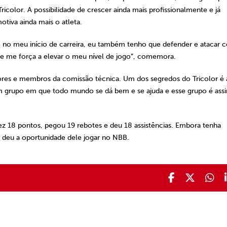
color. A possibilidade de crescer ainda mais profissionalmente e já
tiva ainda mais o atleta.
o no meu início de carreira, eu também tenho que defender e atacar c
 e me força a elevar o meu nível de jogo”, comemora.
adores e membros da comissão técnica. Um dos segredos do Tricolor é 
r um grupo em que todo mundo se dá bem e se ajuda e esse grupo é ass
ez 18 pontos, pegou 19 rebotes e deu 18 assistências. Embora tenha
e deu a oportunidade dele jogar no NBB.