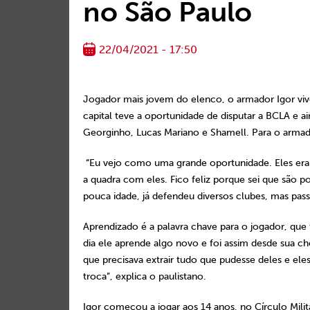
no São Paulo
22/04/2021 - 17:50
Jogador mais jovem do elenco, o armador Igor viv
capital teve a oportunidade de disputar a BCLA e
Georginho, Lucas Mariano e Shamell. Para o armad
“Eu vejo como uma grande oportunidade. Eles eram
a quadra com eles. Fico feliz porque sei que são 
pouca idade, já defendeu diversos clubes, mas pass
Aprendizado é a palavra chave para o jogador, que
dia ele aprende algo novo e foi assim desde sua ch
que precisava extrair tudo que pudesse deles e ele
troca”, explica o paulistano.
Igor começou a jogar aos 14 anos, no Círculo Milit