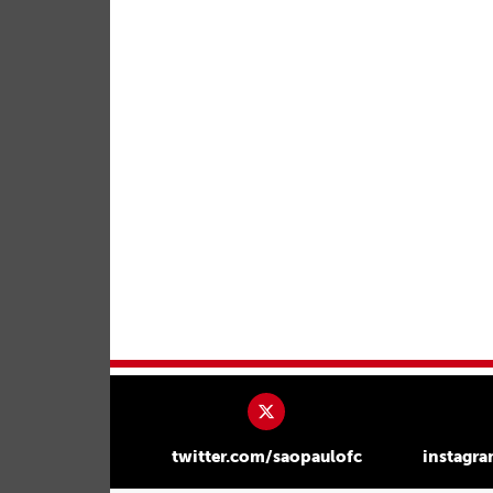
twitter.com/saopaulofc
instagr