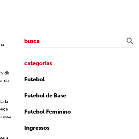
na
categorias
vidir
Futebol
ar da
Futebol de Base
Cada
beça
Futebol Feminino
a essa
Ingressos
assou