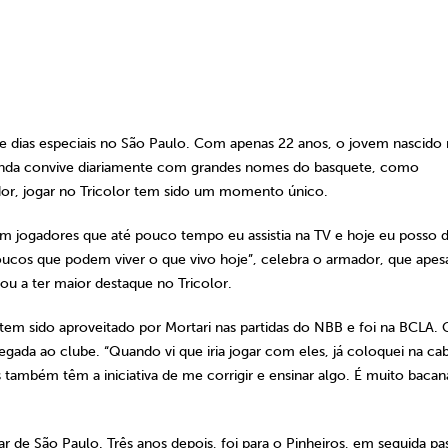
e dias especiais no São Paulo. Com apenas 22 anos, o jovem nascido 
 ainda convive diariamente com grandes nomes do basquete, como
or, jogar no Tricolor tem sido um momento único.
 jogadores que até pouco tempo eu assistia na TV e hoje eu posso di
poucos que podem viver o que vivo hoje”, celebra o armador, que apes
ou a ter maior destaque no Tricolor.
 tem sido aproveitado por Mortari nas partidas do NBB e foi na BCLA. 
egada ao clube. “Quando vi que iria jogar com eles, já coloquei na ca
s também têm a iniciativa de me corrigir e ensinar algo. É muito bacan
ar de São Paulo. Três anos depois, foi para o Pinheiros, em seguida p