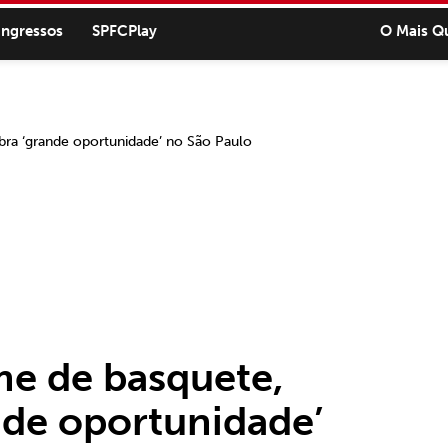
ingressos
SPFCPlay
O Mais Q
me de basquete,
nde oportunidade’