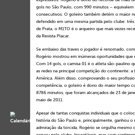
gols no São Paulo, com 990 minutos – equivalem 
consecutivos. O goleiro também detém o maior n
defendido em uma mesma partida pelo clube: três.
de Prata, o M1TO é o arqueiro que mais vezes re
da Revista Placar.
Se embaixo das traves o jogador é renomado, com
Rogério mostrou em inúmeras oportunidades que 
Com 14 gols, o camisa 01 é o atleta são-paulino 
as redes na principal competição do continente: a 
América. Além disso, comprovando o seu profissio
competência, o goleiro é dono do maior tempo 
8786 minutos, que foram alcançados de 23 de jane
maio de 2011.
Apesar de tantas conquistas individuais que o colo
história do São Paulo e, principalmente, ganhou o 
admiração da torcida, Rogério se orgulha mesmo d
ergueu pelo clube. Incontáveis, mas com sentimen