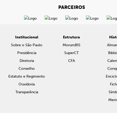
PARCEIROS
Institucional
Estrutura
Hist
Sobre o São Paulo
MorumBIS
Alma
Presidência
SuperCT
Bibli
Diretoria
CFA
Calen
Conselho
Conqu
Estatuto e Regimento
Encicl
Ouvidoria
Fich
Transparência
Símb
Memo