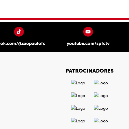
tok.com/@saopaulofc
youtube.com/spfctv
PATROCINADORES