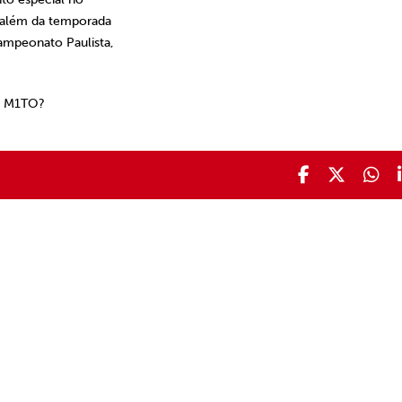
 além da temporada
ampeonato Paulista,
do M1TO?