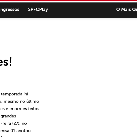
ingressos
SPFCPlay
O Mais Q
s!
a temporada irá
to, mesmo no último
es e enormes feitos
 grandes
feira (27), no
camisa 01 anotou