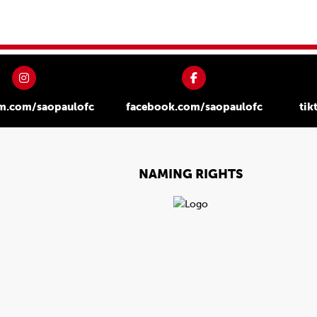
am.com/saopaulofc
facebook.com/saopaulofc
tik
NAMING RIGHTS