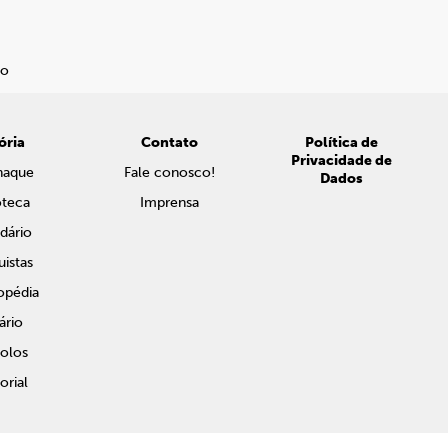
ória
Contato
Política de
Privacidade de
naque
Fale conosco!
Dados
oteca
Imprensa
dário
istas
opédia
ário
olos
rial