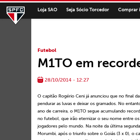
Loja SAO
Seja Sócio Torcedor
Comprar 
Futebol
M1TO em recorde
28/10/2014 - 12:27
O capitão Rogério Ceni já anunciou que no final d
pendurar as luvas e deixar os gramados. No entan
ano de carreira, o M1TO segue acumulando record
no futebol, que irão eternizar o seu nome entre os
jogadores pelo mundo. Na noite da última segunda-
Morumbi, após o triunfo sobre o Goiás (3 x 0), o 