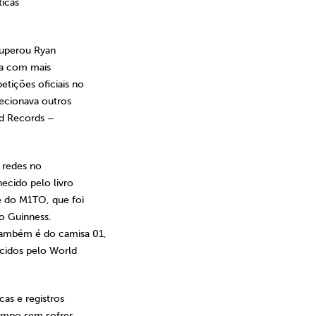
ticas
superou Ryan
ta com mais
tições oficiais no
ecionava outros
ld Records –
 redes no
ecido pelo livro
é do M1TO, que foi
o Guinness.
também é do camisa 01,
cidos pelo World
as e registros
tempo sem sofrer