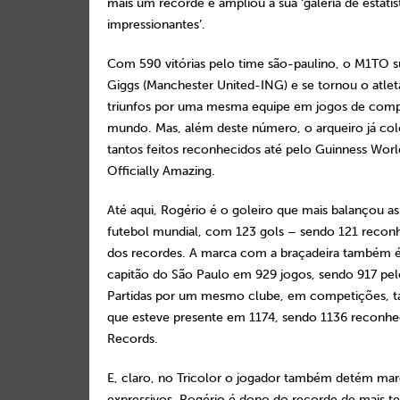
mais um recorde e ampliou a sua ‘galeria de estatís
impressionantes’.
Com 590 vitórias pelo time são-paulino, o M1TO 
Giggs (Manchester United-ING) e se tornou o atle
triunfos por uma mesma equipe em jogos de compe
mundo. Mas, além deste número, o arqueiro já col
tantos feitos reconhecidos até pelo Guinness Wor
Officially Amazing.
Até aqui, Rogério é o goleiro que mais balançou as
futebol mundial, com 123 gols – sendo 121 reconh
dos recordes. A marca com a braçadeira também 
capitão do São Paulo em 929 jogos, sendo 917 pel
Partidas por um mesmo clube, em competições, 
que esteve presente em 1174, sendo 1136 reconhe
Records.
E, claro, no Tricolor o jogador também detém marc
expressivos. Rogério é dono do recorde de mais 