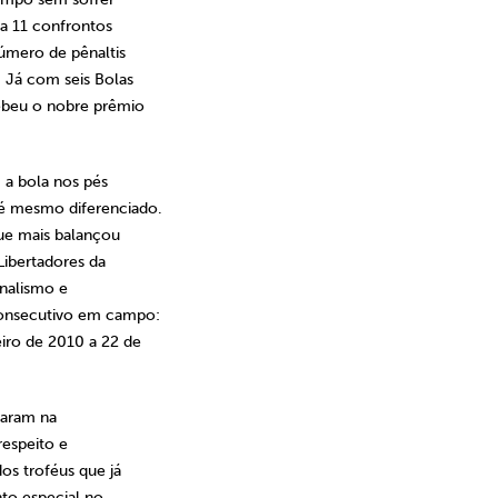
a 11 confrontos
úmero de pênaltis
 Já com seis Bolas
cebeu o nobre prêmio
 a bola nos pés
é mesmo diferenciado.
que mais balançou
Libertadores da
nalismo e
consecutivo em campo:
iro de 2010 a 22 de
caram na
respeito e
os troféus que já
to especial no