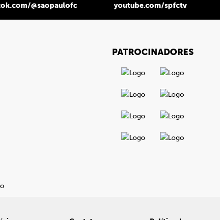
tok.com/@saopaulofc
youtube.com/spfctv
PATROCINADORES