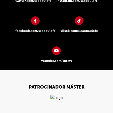
twitter.com/saopaulofc
instagram.com/saopaulofc
facebook.com/saopaulofc
tiktok.com/@saopaulofc
youtube.com/spfctv
PATROCINADOR MÁSTER