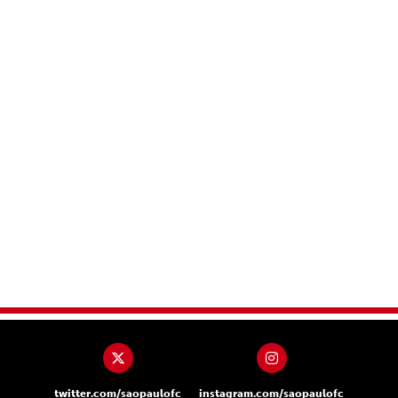
twitter.com/saopaulofc
instagram.com/saopaulofc