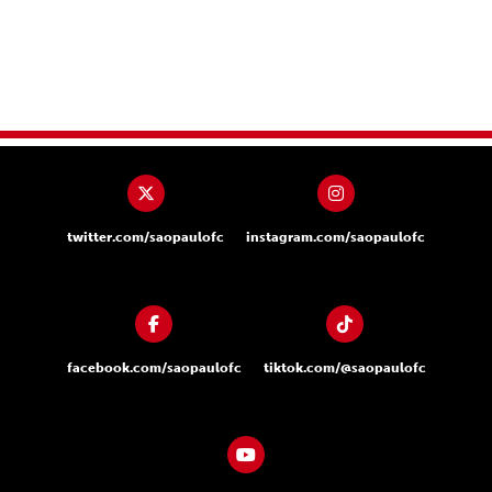
twitter.com/saopaulofc
instagram.com/saopaulofc
facebook.com/saopaulofc
tiktok.com/@saopaulofc