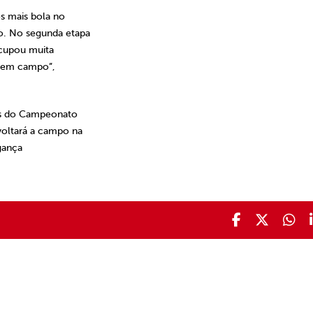
s mais bola no
o. No segunda etapa
ocupou muita
s em campo”,
es do Campeonato
voltará a campo na
gança