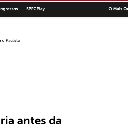
ingressos
SPFCPlay
O Mais Q
ria antes da