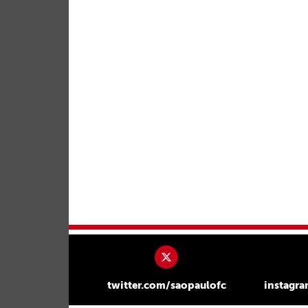
twitter.com/saopaulofc
instagr