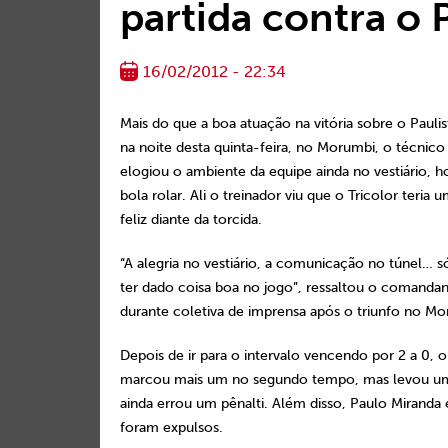
partida contra o 
16/02/2012 - 22:34
Mais do que a boa atuação na vitória sobre o Paulist
na noite desta quinta-feira, no Morumbi, o técnic
elogiou o ambiente da equipe ainda no vestiário, h
bola rolar. Ali o treinador viu que o Tricolor teria 
feliz diante da torcida.
“A alegria no vestiário, a comunicação no túnel… s
ter dado coisa boa no jogo”, ressaltou o comandan
durante coletiva de imprensa após o triunfo no Mo
Depois de ir para o intervalo vencendo por 2 a 0, o
marcou mais um no segundo tempo, mas levou um 
ainda errou um pênalti. Além disso, Paulo Miranda 
foram expulsos.