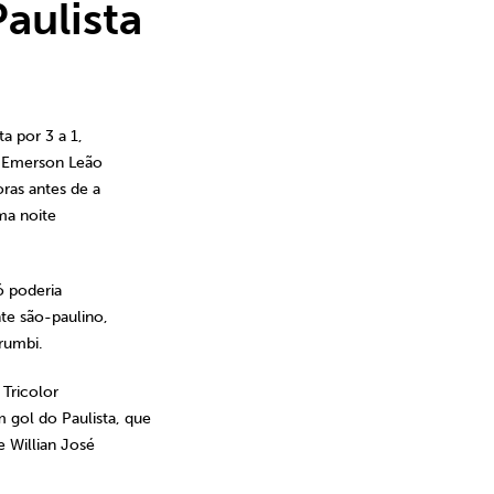
Paulista
a por 3 a 1,
o Emerson Leão
oras antes de a
uma noite
ó poderia
te são-paulino,
rumbi.
 Tricolor
gol do Paulista, que
e Willian José