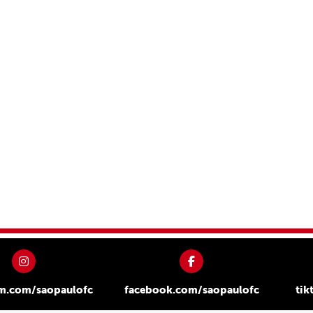
am.com/saopaulofc
facebook.com/saopaulofc
tik