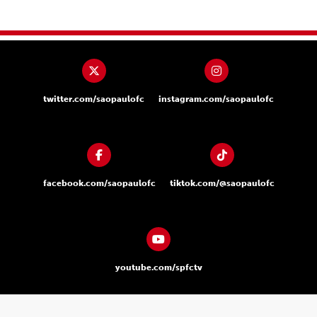
twitter.com/saopaulofc
instagram.com/saopaulofc
facebook.com/saopaulofc
tiktok.com/@saopaulofc
youtube.com/spfctv