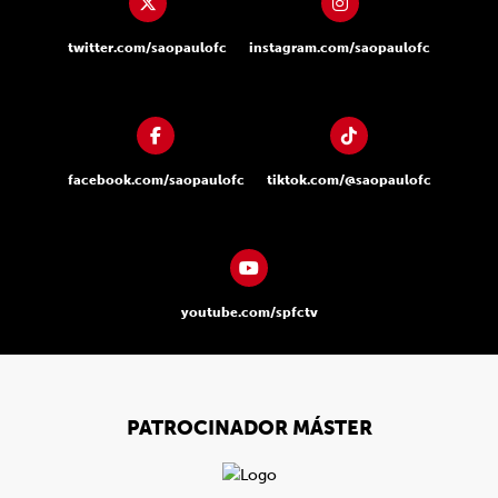
twitter.com/saopaulofc
instagram.com/saopaulofc
facebook.com/saopaulofc
tiktok.com/@saopaulofc
youtube.com/spfctv
PATROCINADOR MÁSTER