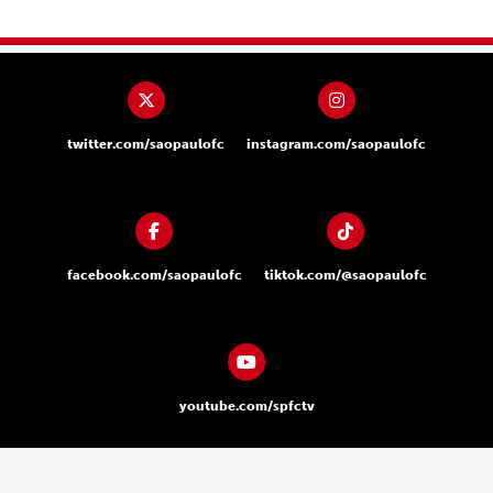
twitter.com/saopaulofc
instagram.com/saopaulofc
facebook.com/saopaulofc
tiktok.com/@saopaulofc
youtube.com/spfctv