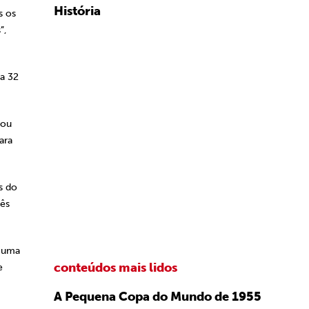
História
s os
”,
ma 32
cou
ara
s do
rês
o uma
conteúdos mais lidos
e
A Pequena Copa do Mundo de 1955