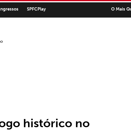
ingressos
SPFCPlay
O Mais Q
jogo histórico no