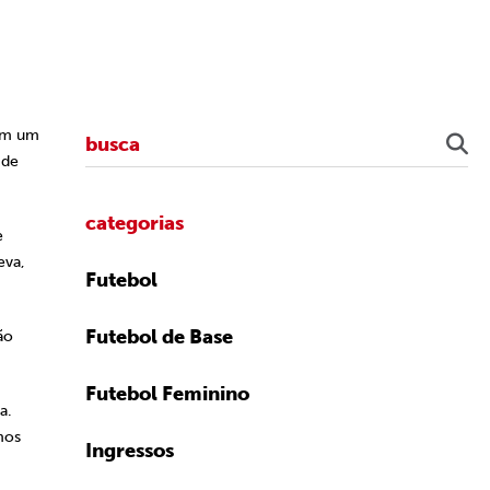
com um
 de
categorias
e
eva,
Futebol
Futebol de Base
ão
Futebol Feminino
a.
mos
Ingressos