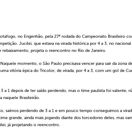
Botafogo, no Engenhão, pela 27ª rodada do Campeonato Brasileiro 
etição. Jucilei, que estava na virada histórica por 4 a 3, no nacional
de rebaixamento, projeta o reencontro no Rio de Janeiro.
Naquele momento, o São Paulo precisava vencer para sair da zona d
ma vitória épica do Tricolor, de virada, por 4 a 3, com um gol de Cu
3 a 1 depois de ter saído perdendo, mas o time paulista foi valente, n
a naquele Brasileirão.
aulo, saímos perdendo de 3 a 1 e em pouco tempo conseguimos a virad
 time grande, ainda mais jogando diante dos torcedores deles, mas va
ilei, já projetando o reencontro.