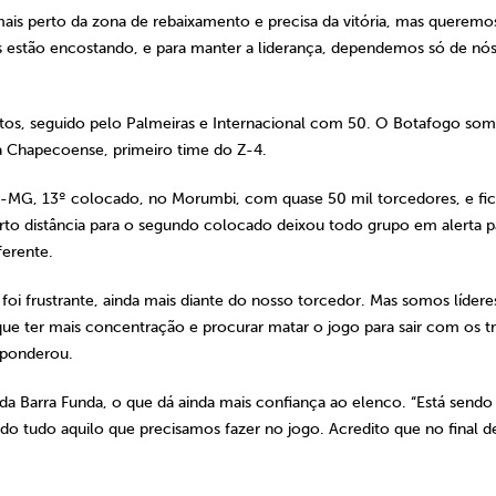
ais perto da zona de rebaixamento e precisa da vitória, mas queremo
s estão encostando, e para manter a liderança, dependemos só de nós
ntos, seguido pelo Palmeiras e Internacional com 50. O Botafogo so
a Chapecoense, primeiro time do Z-4.
-MG, 13º colocado, no Morumbi, com quase 50 mil torcedores, e fi
rto distância para o segundo colocado deixou todo grupo em alerta p
ferente.
foi frustrante, ainda mais diante do nosso torcedor. Mas somos lídere
ue ter mais concentração e procurar matar o jogo para sair com os t
 ponderou.
da Barra Funda, o que dá ainda mais confiança ao elenco. “Está send
do tudo aquilo que precisamos fazer no jogo. Acredito que no final d