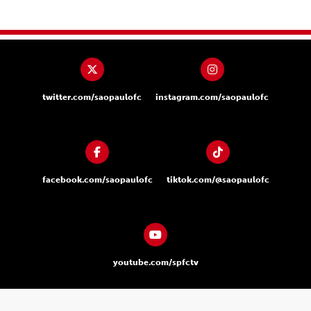
twitter.com/saopaulofc
instagram.com/saopaulofc
facebook.com/saopaulofc
tiktok.com/@saopaulofc
youtube.com/spfctv