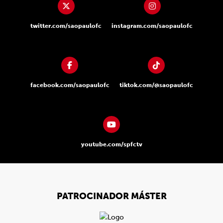
twitter.com/saopaulofc
instagram.com/saopaulofc
facebook.com/saopaulofc
tiktok.com/@saopaulofc
youtube.com/spfctv
PATROCINADOR MÁSTER