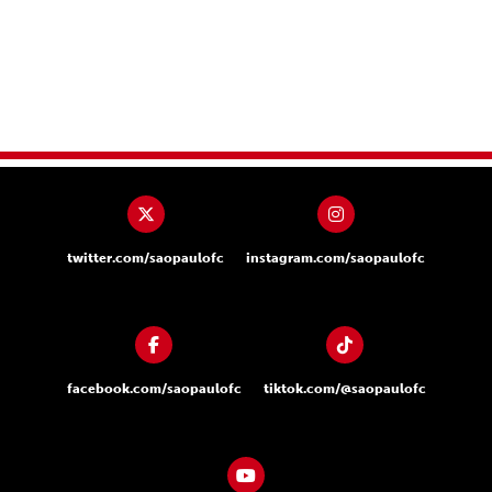
twitter.com/saopaulofc
instagram.com/saopaulofc
facebook.com/saopaulofc
tiktok.com/@saopaulofc