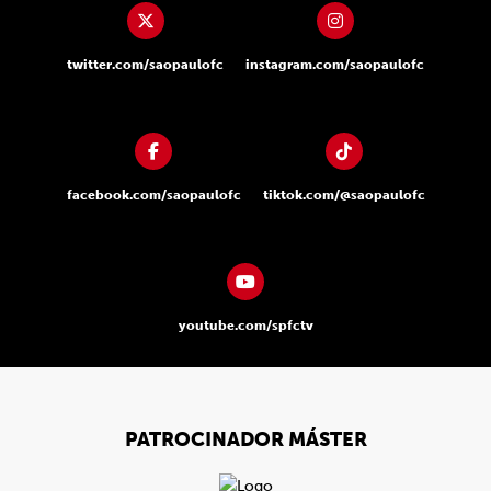
twitter.com/saopaulofc
instagram.com/saopaulofc
facebook.com/saopaulofc
tiktok.com/@saopaulofc
youtube.com/spfctv
PATROCINADOR MÁSTER