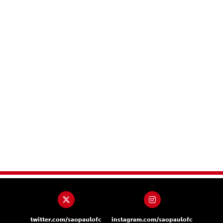
twitter.com/saopaulofc
instagram.com/saopaulofc