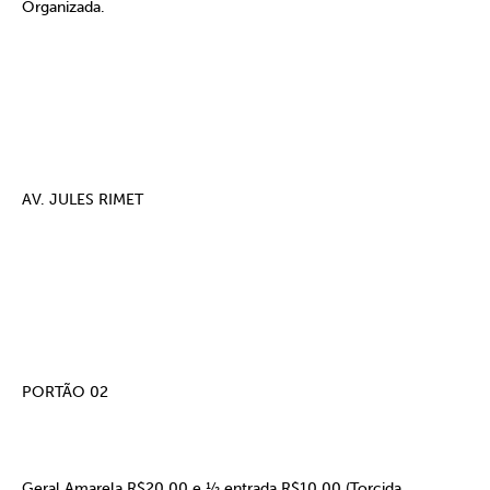
Organizada.
AV. JULES RIMET
PORTÃO 02
Geral Amarela R$20,00 e ½ entrada R$10,00
(Torcida