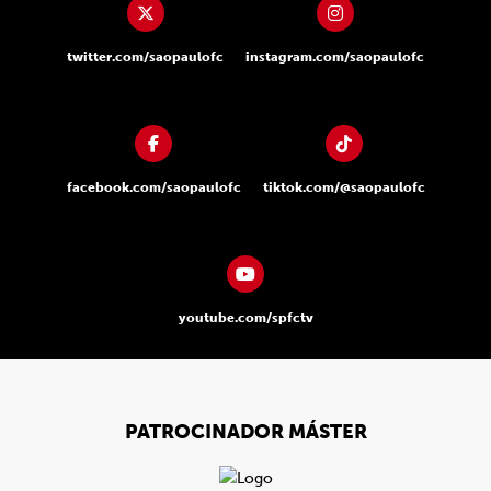
twitter.com/saopaulofc
instagram.com/saopaulofc
facebook.com/saopaulofc
tiktok.com/@saopaulofc
youtube.com/spfctv
PATROCINADOR MÁSTER