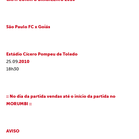
São Paulo FC
x Goiás
Estádio Cícero Pompeu de Toledo
25.09
.2010
18h30
:: No dia da partida vendas até o início da partida no
MORUMBI ::
AVISO