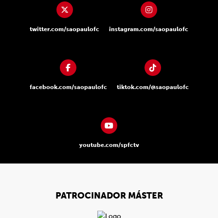
twitter.com/saopaulofc
instagram.com/saopaulofc
facebook.com/saopaulofc
tiktok.com/@saopaulofc
youtube.com/spfctv
PATROCINADOR MÁSTER