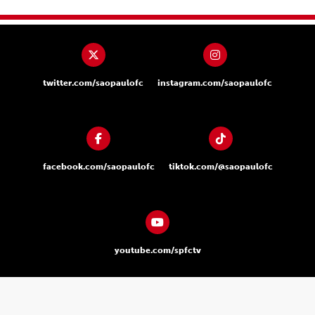
twitter.com/saopaulofc
instagram.com/saopaulofc
facebook.com/saopaulofc
tiktok.com/@saopaulofc
youtube.com/spfctv