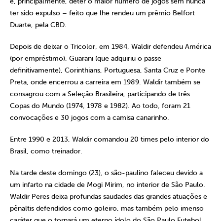
e, principalmente, deter o maior número de jogos sem nunca
ter sido expulso – feito que lhe rendeu um prêmio Belfort
Duarte, pela CBD.
Depois de deixar o Tricolor, em 1984, Waldir defendeu América
(por empréstimo), Guarani (que adquiriu o passe
definitivamente), Corinthians, Portuguesa, Santa Cruz e Ponte
Preta, onde encerrou a carreira em 1989. Waldir também se
consagrou com a Seleção Brasileira, participando de três
Copas do Mundo (1974, 1978 e 1982). Ao todo, foram 21
convocações e 30 jogos com a camisa canarinho.
Entre 1990 e 2013, Waldir comandou 20 times pelo interior do
Brasil, como treinador.
Na tarde deste domingo (23), o são-paulino faleceu devido a
um infarto na cidade de Mogi Mirim, no interior de São Paulo.
Waldir Peres deixa profundas saudades das grandes atuações e
pênaltis defendidos como goleiro, mas também pelo imenso
caráter que o tornará um eterno ídolo do São Paulo Futebol