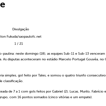
se
lton Fukuda/saopaulofc.net
1
/
21
o-paulina: neste domingo (18), as equipes Sub-11 e Sub-13 venceram
a. As disputas aconteceram no estádio Marcelo Portugal Gouvêa, no
 simples, gol feito por Tales, e somou o quatro triunfo consecutivo
e classificação.
ada de 7 a 1 com gols feitos por Gabriel (2), Lucas, Murilo, Fabrício 
do grupo, com 16 pontos somados (cinco vitórias e um empate).