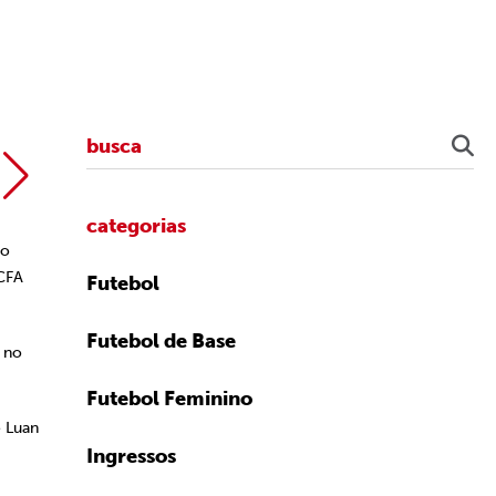
Nilton Fukuda/
categorias
 o
 CFA
Futebol
Futebol de Base
 no
Futebol Feminino
e Luan
Ingressos