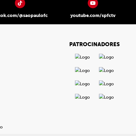
tok.com/@saopaulofc
youtube.com/spfctv
PATROCINADORES