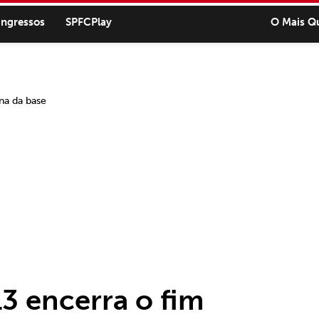
ingressos
SPFCPlay
O Mais Q
3 encerra o fim