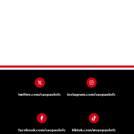
twitter.com/saopaulofc
instagram.com/saopaulofc
facebook.com/saopaulofc
tiktok.com/@saopaulofc