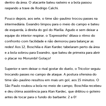
dentro da área. O atacante bateu rasteiro e a bola passou
raspando a trave de Rodrigo Calchi.
Pouco depois, aos sete, o time são-paulino trocou passes na
intermediária. Ewandro limpou para o meio do campo e bateu
de esquerda, à direita do gol do Marília. Agudo e sem deixar a
equipe do interior respirar, o ‘Expressinho’ ditava o ritmo do
confronto com facilidade e não demorou para balançar as
redes! Aos 12, Boschilia e Alan Kardec tabelaram perto da área
e a bola sobrou para Ewandro, que bateu de primeira para abrir
o placar no Morumbi! Golaço!
Superior e sem deixar o rival gostar do duelo, o Tricolor seguiu
trocando passes no campo de ataque. A postura ofensiva do
time são-paulino resultou em mais um gol, aos 15 minutos. O
São Paulo roubou a bola no meio de campo, Boschilia recebeu
e deu ótima assistência para Alan Kardec, que driblou o goleiro
antes de tocar para o fundo do barbante: 2 a 0!