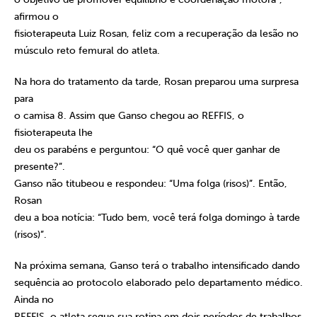
afirmou o
fisioterapeuta Luiz Rosan, feliz com a recuperação da lesão no
músculo reto femural do atleta.
Na hora do tratamento da tarde, Rosan preparou uma surpresa
para
o camisa 8. Assim que Ganso chegou ao REFFIS, o
fisioterapeuta lhe
deu os parabéns e perguntou: “O quê você quer ganhar de
presente?”.
Ganso não titubeou e respondeu: “Uma folga (risos)”. Então,
Rosan
deu a boa notícia: “Tudo bem, você terá folga domingo à tarde
(risos)”.
Na próxima semana, Ganso terá o trabalho intensificado dando
sequência ao protocolo elaborado pelo departamento médico.
Ainda no
REFFIS, o atleta segue sua rotina em dois períodos de trabalhos