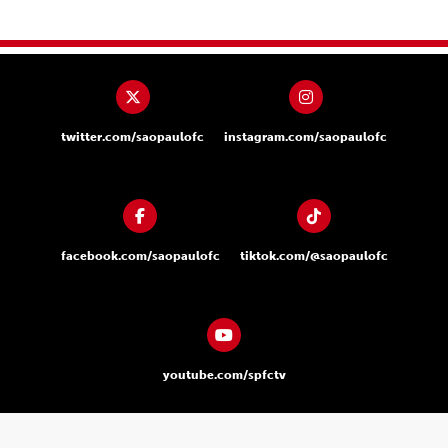
twitter.com/saopaulofc
instagram.com/saopaulofc
facebook.com/saopaulofc
tiktok.com/@saopaulofc
youtube.com/spfctv