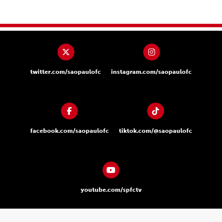
twitter.com/saopaulofc
instagram.com/saopaulofc
facebook.com/saopaulofc
tiktok.com/@saopaulofc
youtube.com/spfctv