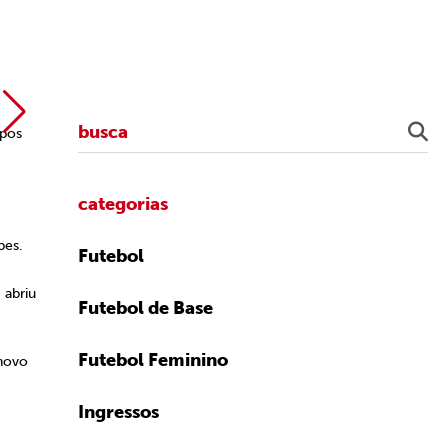
upos
categorias
pes.
Futebol
 abriu
Futebol de Base
Futebol Feminino
 novo
Ingressos