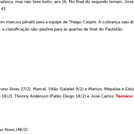
nalizou, mas não teve êxito, aos 16. No final do segundo tempo, José
 43.
em marcou pênalti para a equipe de Thiago Carpini. A cobrança saiu d
a classificação são-paulina para as quartas de final do Paulistão.
runo Alves 27/2), Marcel, Vitão (Salatiel 9/2) e Marlon; Miquéias e Edu
do 18/2), Thonny Anderson (Pablo Diogo 18/2) e José Carlos.
Técnico:
o Alves (48/2).