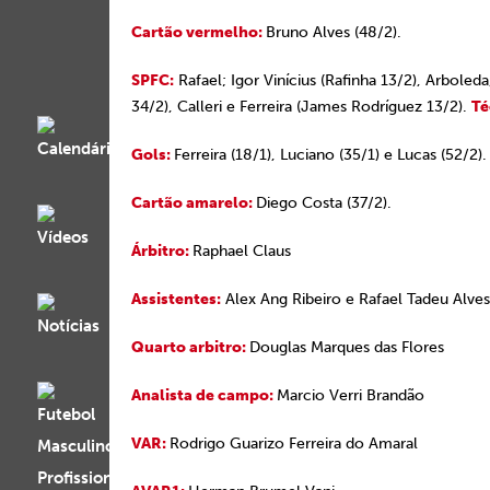
Cartão vermelho:
Bruno Alves (48/2).
SPFC:
Rafael; Igor Vinícius (Rafinha 13/2), Arboled
34/2), Calleri e Ferreira (James Rodríguez 13/2).
Té
Gols:
Ferreira (18/1), Luciano (35/1) e Lucas (52/2).
Cartão amarelo:
Diego Costa (37/2).
Árbitro:
Raphael Claus
Assistentes:
Alex Ang Ribeiro e Rafael Tadeu Alve
Quarto arbitro:
Douglas Marques das Flores
Analista de campo:
Marcio Verri Brandão
VAR:
Rodrigo Guarizo Ferreira do Amaral