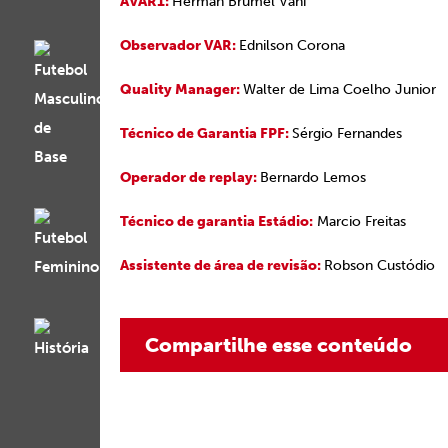
AVAR1:
Herman Brumel Vani
Observador VAR:
Ednilson Corona
Quality Manager:
Walter de Lima Coelho Junior
Técnico de Garantia FPF:
Sérgio Fernandes
Operador de replay:
Bernardo Lemos
Técnico de garantia Estádio:
Marcio Freitas
Assistente de área de revisão:
Robson Custódio
Compartilhe esse conteúdo