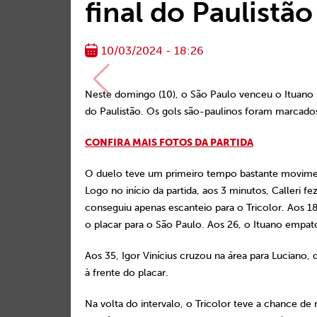
final do Paulistão
10/03/2024 - 18:26
Neste domingo (10), o São Paulo venceu o Ituano po
do Paulistão. Os gols são-paulinos foram marcados 
CONFIRA MAIS FOTOS DA P
ARTIDA
O duelo teve um primeiro tempo bastante moviment
Logo no início da partida, aos 3 minutos, Calleri f
conseguiu apenas escanteio para o Tricolor. Aos 18,
o placar para o São Paulo. Aos 26, o Ituano empa
Aos 35, Igor Vinícius cruzou na área para Luciano
à frente do placar.
Na volta do intervalo, o Tricolor teve a chance d