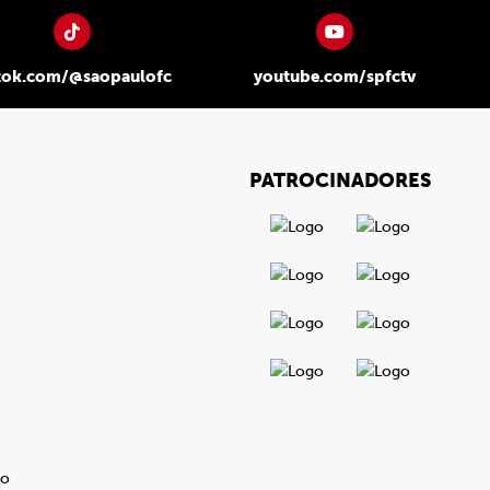
tok.com/@saopaulofc
youtube.com/spfctv
PATROCINADORES