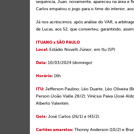
sequência, Juan, novamente, apareceu na área e fi
Carlos empatou o jogo para o time do interior, aos
Já nos acréscimos, após análise do VAR, a arbitrag
de Lucas, aos 52, que converteu, garantindo, assim, 
ITUANO x SÃO PAULO
Local:
Estádio Novelli Júnior, em Itu (SP)
Data:
10/03/2024 (domingo)
Horário:
16h
ITU:
Jefferson Paulino; Léo Duarte, Léo Oliveira (B
Person (João Vialle 28/2); Vinícius Paiva (José Al
Alberto Valentim.
Gols:
José Carlos (26/1) e (43/2).
Cartões amarelos:
Thonny Anderson (10/2) e Brun