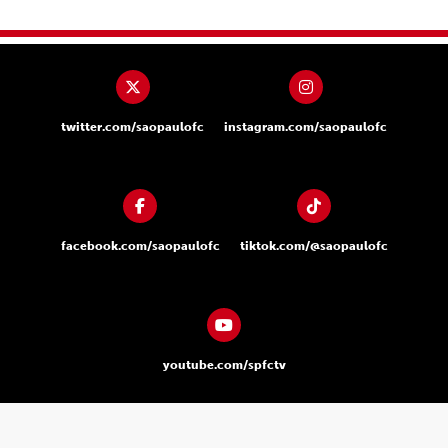
twitter.com/saopaulofc
instagram.com/saopaulofc
facebook.com/saopaulofc
tiktok.com/@saopaulofc
youtube.com/spfctv