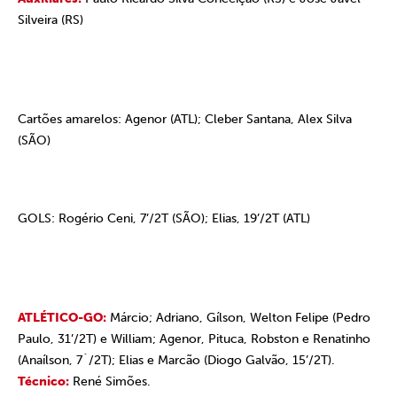
Silveira (RS)
Cartões amarelos:
Agenor (ATL); Cleber Santana, Alex Silva
(SÃO)
GOLS:
Rogério Ceni, 7’/2T (SÃO); Elias, 19’/2T (ATL)
ATLÉTICO-GO:
Márcio; Adriano, Gílson, Welton Felipe (Pedro
Paulo, 31’/2T) e William; Agenor, Pituca, Robston e Renatinho
(Anaílson, 7´/2T); Elias e Marcão (Diogo Galvão, 15’/2T).
Técnico:
René Simões.