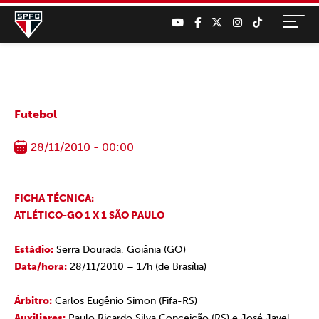
Futebol
28/11/2010 - 00:00
FICHA TÉCNICA:
ATLÉTICO-GO 1 X 1 SÃO PAULO
Estádio:
Serra Dourada, Goiânia (GO)
Data/hora:
28/11/2010 – 17h (de Brasília)
Árbitro:
Carlos Eugênio Simon (Fifa-RS)
Auxiliares:
Paulo Ricardo Silva Conceição (RS) e José Javel