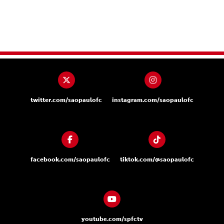
twitter.com/saopaulofc
instagram.com/saopaulofc
facebook.com/saopaulofc
tiktok.com/@saopaulofc
youtube.com/spfctv