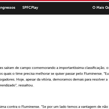
ingressos
SPFCPlay
O Mais Q
s saíram de campo comemorando a importantíssima classificação, o
 quais o time precisa melhorar se quiser passar pelo Fluminense. “Eu
jogadores. Hoje, apesar da vitória, demoramos demais para resolver a
rendizado”, ressaltou.
ssima contra o Fluminense. “Se por um lado temos a vantagem de não 