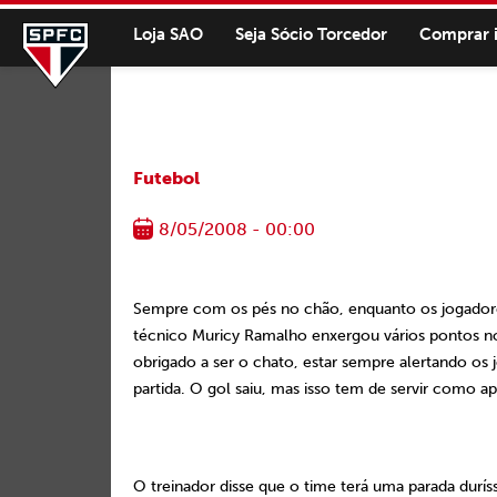
Loja SAO
Seja Sócio Torcedor
Comprar 
Futebol
8/05/2008 - 00:00
Sempre com os pés no chão, enquanto os jogadore
técnico Muricy Ramalho enxergou vários pontos nos
obrigado a ser o chato, estar sempre alertando os 
partida. O gol saiu, mas isso tem de servir como ap
O treinador disse que o time terá uma parada durí