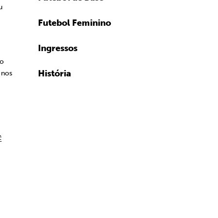
u
Futebol Feminino
Ingressos
do
História
 nos
É