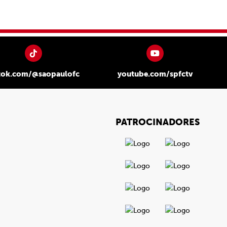
tok.com/@saopaulofc
youtube.com/spfctv
PATROCINADORES