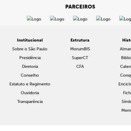
PARCEIROS
Institucional
Estrutura
Hist
Sobre o São Paulo
MorumBIS
Alma
Presidência
SuperCT
Bibli
Diretoria
CFA
Calen
Conselho
Conqu
Estatuto e Regimento
Encicl
Ouvidoria
Fich
Transparência
Símb
Memo