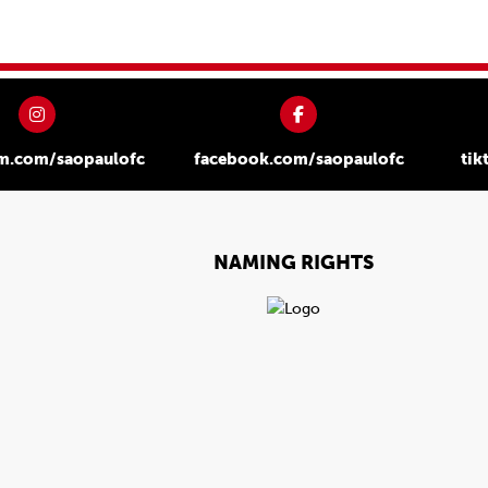
am.com/saopaulofc
facebook.com/saopaulofc
tik
NAMING RIGHTS