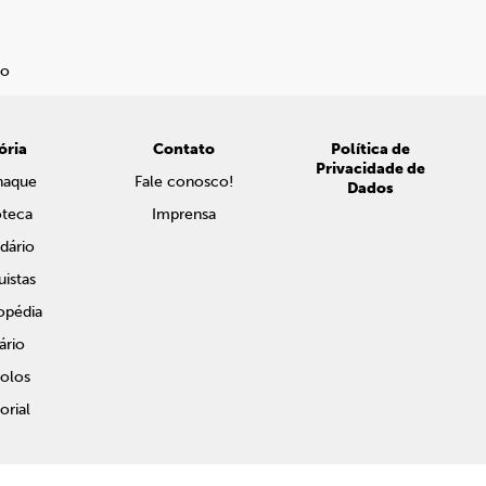
ória
Contato
Política de
Privacidade de
naque
Fale conosco!
Dados
oteca
Imprensa
dário
istas
opédia
ário
olos
rial