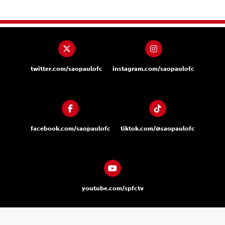
twitter.com/saopaulofc
instagram.com/saopaulofc
facebook.com/saopaulofc
tiktok.com/@saopaulofc
youtube.com/spfctv