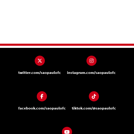
twitter.com/saopaulofc
instagram.com/saopaulofc
facebook.com/saopaulofc
tiktok.com/@saopaulofc