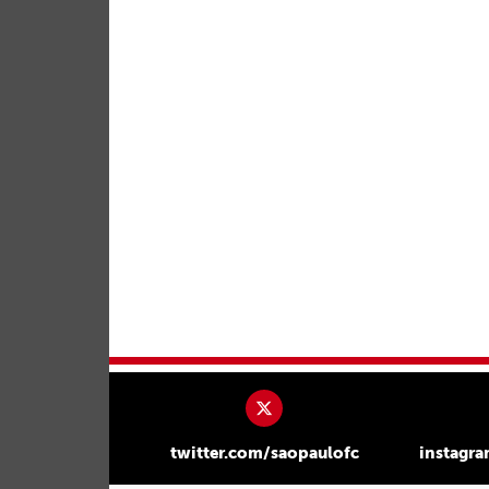
twitter.com/saopaulofc
instagr