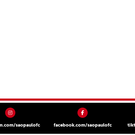
am.com/saopaulofc
facebook.com/saopaulofc
tik