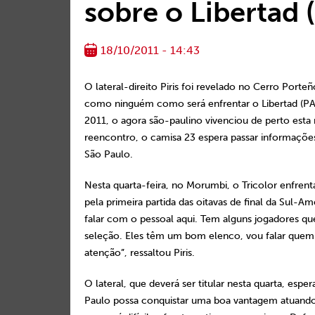
sobre o Libertad 
18/10/2011 - 14:43
O lateral-direito Piris foi revelado no Cerro Porte
como ninguém como será enfrentar o Libertad (PA
2011, o agora são-paulino vivenciou de perto esta 
reencontro, o camisa 23 espera passar informações
São Paulo.
Nesta quarta-feira, no Morumbi, o Tricolor enfrent
pela primeira partida das oitavas de final da Sul-A
falar com o pessoal aqui. Tem alguns jogadores qu
seleção. Eles têm um bom elenco, vou falar quem
atenção”, ressaltou Piris.
O lateral, que deverá ser titular nesta quarta, espe
Paulo possa conquistar uma boa vantagem atuando