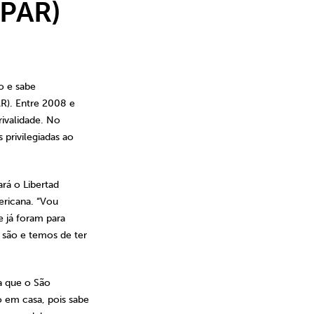
(PAR)
ño e sabe
R). Entre 2008 e
rivalidade. No
 privilegiadas ao
ará o Libertad
mericana. “Vou
e já foram para
 são e temos de ter
ra que o São
 em casa, pois sabe