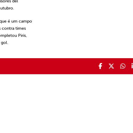
nsores del
outubro.
, que é um campo
 contra times
ompletou Piris,
 gol.