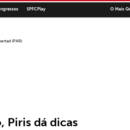
ingressos
SPFCPlay
O Mais Q
 Piris dá dicas