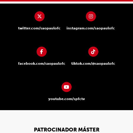
twitter.com/saopaulofc
instagram.com/saopaulofc
facebook.com/saopaulofc
tiktok.com/@saopaulofc
youtube.com/spfctv
PATROCINADOR MÁSTER