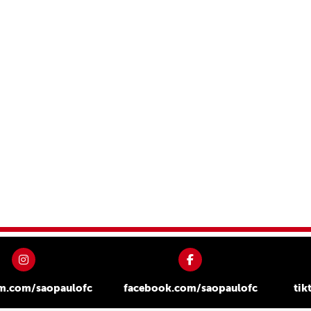
am.com/saopaulofc
facebook.com/saopaulofc
tik