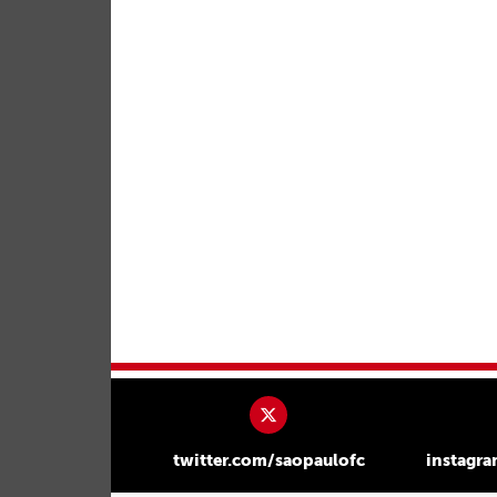
twitter.com/saopaulofc
instagr