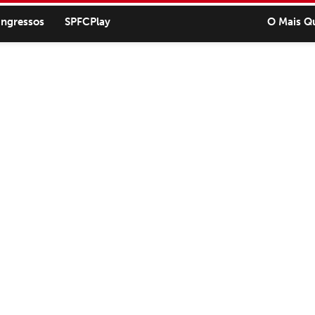
ingressos
SPFCPlay
O Mais Q