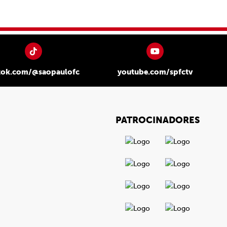
tok.com/@saopaulofc
youtube.com/spfctv
PATROCINADORES