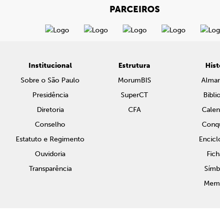
PARCEIROS
Institucional
Estrutura
Hist
Sobre o São Paulo
MorumBIS
Alma
Presidência
SuperCT
Bibli
Diretoria
CFA
Calen
Conselho
Conqu
Estatuto e Regimento
Encicl
Ouvidoria
Fich
Transparência
Símb
Memo