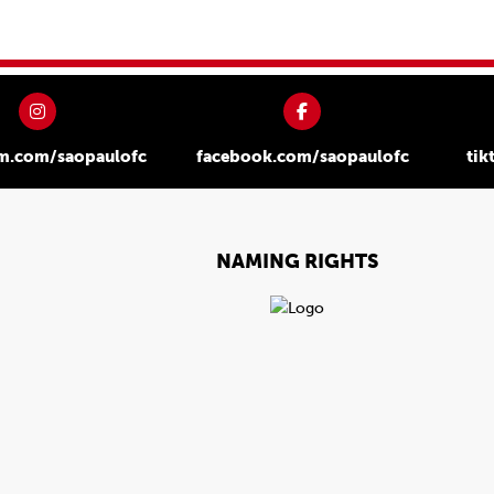
am.com/saopaulofc
facebook.com/saopaulofc
tik
NAMING RIGHTS