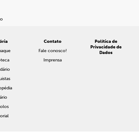
ória
Contato
Política de
Privacidade de
naque
Fale conosco!
Dados
oteca
Imprensa
dário
istas
opédia
ário
olos
rial