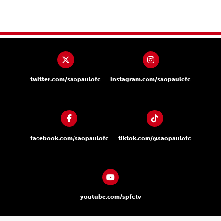
twitter.com/saopaulofc
instagram.com/saopaulofc
facebook.com/saopaulofc
tiktok.com/@saopaulofc
youtube.com/spfctv