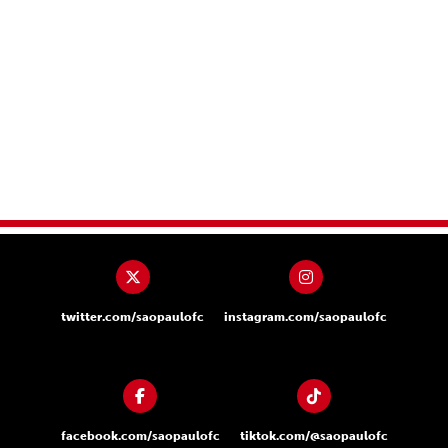
twitter.com/saopaulofc
instagram.com/saopaulofc
facebook.com/saopaulofc
tiktok.com/@saopaulofc