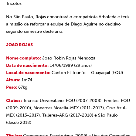
Tricolor.
No São Paulo, Rojas encontrará o compatriota Arboleda e terá
a missão de reforçar a equipe de Diego Aguirre no decisivo
segundo semestre deste ano.
JOAO ROJAS
Nome completo:
Joao Robin Rojas Mendoza
Data de nascimento:
14/06/1989 (29 anos)
Local de nascimento:
Canton El Triunfo – Guayaquil (EQU)
Altura:
1m74
Peso:
67kg
Clubes:
Técnico Universitario-EQU (2007-2008), Emelec-EQU
(2009-2010), Monarcas Morelia-MEX (2011-2013), Cruz Azul-
MEX (2013-2017), Talleres-ARG (2017-2018) e São Paulo
(desde 2018)
Títulos:
Campeonato Equatoriano (2009) e Liga dos Campeões