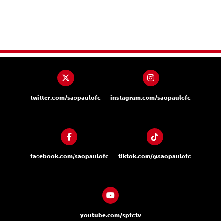
twitter.com/saopaulofc
instagram.com/saopaulofc
facebook.com/saopaulofc
tiktok.com/@saopaulofc
youtube.com/spfctv