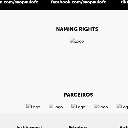
am.com/saopaulofc
facebook.com/saopaulofc
tik
NAMING RIGHTS
PARCEIROS
Institucional
Estrutura
Hist