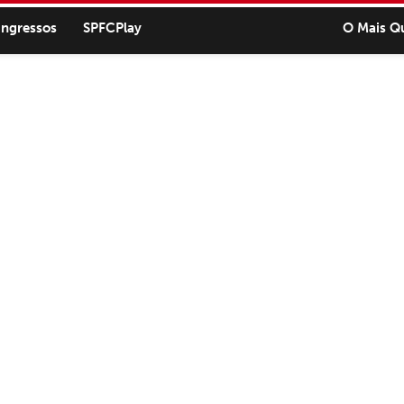
ingressos
SPFCPlay
O Mais Q