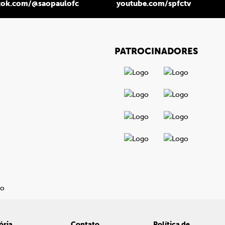
tok.com/@saopaulofc
youtube.com/spfctv
PATROCINADORES
ória
Contato
Política de