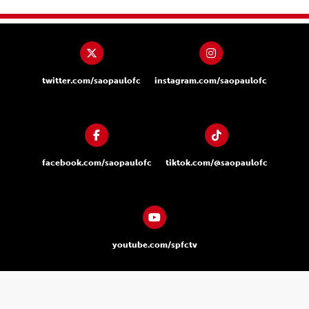
twitter.com/saopaulofc
instagram.com/saopaulofc
facebook.com/saopaulofc
tiktok.com/@saopaulofc
youtube.com/spfctv