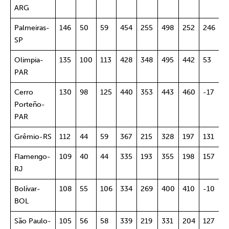
ARG
Palmeiras-
146
50
59
454
255
498
252
246
6
SP
Olimpia-
135
100
113
428
348
495
442
53
4
PAR
Cerro
130
98
125
440
353
443
460
-17
4
Porteño-
PAR
Grêmio-RS
112
44
59
367
215
328
197
131
5
Flamengo-
109
40
44
335
193
355
198
157
6
RJ
Bolívar-
108
55
106
334
269
400
410
-10
4
BOL
São Paulo-
105
56
58
339
219
331
204
127
5