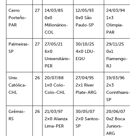
Cerro
27
14/03/85
12/05/93
24/03/94
Porteño-
0x0
0x0 São
1×3
PAR
Millonários-
Paulo-SP
Olimpia-
COL
PAR
Palmeiras-
27
27/05/21
30/10/25
29/11/25
SP
6×0
4×0 LDU-
0x1
Universitário-
EQU
Flamengo-
PER
RJ
Univ.
26
20/07/88
27/04/95
19/03/96
Católica-
1×0 Colo-
2×1 River
2×3
CHL
Colo-CHL
Plate-ARG
Corinthians-
SP
Grêmio-
26
21/03/97
30/05/07
20/06/07
RS
2×0 Alianza
2×0 Santos-
0x2 Boca
Lima-PER
SP
Juniors-
ARG