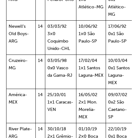
Atlético-MG
Atlético-
MG
Newell’s
14
03/03/92
10/06/92
17/06/92
Old Boys-
3×0
1×0 São
0x1 São
ARG
Coquimbo
Paulo-SP
Paulo-SP
Unido-CHL
Cruzeiro-
14
03/05/98
17/02/04
10/03/04
MG
0x0 Vasco
1×1 Santos
0x1 Santos
da Gama-RJ
Laguna-MEX
Laguna-
MEX
América-
14
25/10/01
16/05/02
09/07/02
MEX
1×1 Caracas-
2×1 Mon.
0x2 São
VEN
Morelia-
Caetano-
MEX
SP
River Plate-
14
30/10/18
01/10/19
22/10/19
ARG
2×1 Grêmio-
2×0 Boca
0x1 Boca