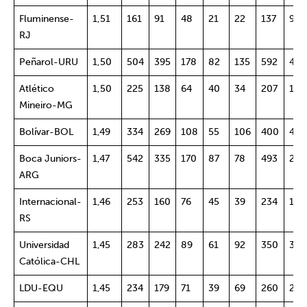
Fluminense-
1,51
161
91
48
21
22
137
91
RJ
Peñarol-URU
1,50
504
395
178
82
135
592
474
Atlético
1,50
225
138
64
40
34
207
133
Mineiro-MG
Bolívar-BOL
1,49
334
269
108
55
106
400
410
Boca Juniors-
1,47
542
335
170
87
78
493
286
ARG
Internacional-
1,46
253
160
76
45
39
234
149
RS
Universidad
1,45
283
242
89
61
92
350
345
Católica-CHL
LDU-EQU
1,45
234
179
71
39
69
260
243