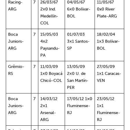
Racing-
7
26/03/67
04/05/67
11/05/67
ARG
2×0 Ind.
6×0 Bolívar-
0x0 River
Medellín-
BOL
Plate-ARG
COL
Boca
7
15/05/03
01/07/03
18/02/04
Juniors-
4×2
3×1 Santos-
1×3 Bolívar-
ARG
Paysandu-
SP
BOL
PA
Grêmio-
7
11/03/09
13/05/09
27/05/09
RS
1×0 Boyacá
2×0 U. de
1×1 Caracas-
Chicó-COL
San Martín-
VEN
PER
Boca
7
14/03/12
17/05/12 1×0
23/05/12
Juniors-
2×1
Fluminense-
1×1
ARG
Arsenal-
RJ
Fluminense-
ARG
RJ