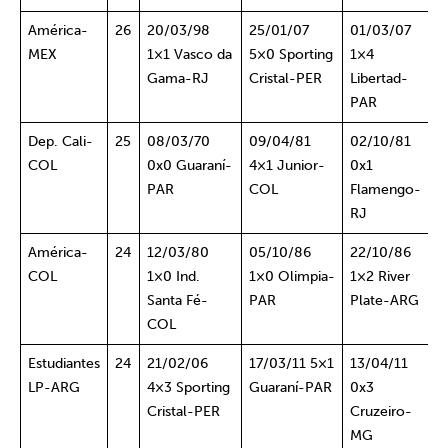
América-
26
20/03/98
25/01/07
01/03/07
MEX
1×1 Vasco da
5×0 Sporting
1×4
Gama-RJ
Cristal-PER
Libertad-
PAR
Dep. Cali-
25
08/03/70
09/04/81
02/10/81
COL
0x0 Guaraní-
4×1 Junior-
0x1
PAR
COL
Flamengo-
RJ
América-
24
12/03/80
05/10/86
22/10/86
COL
1×0 Ind.
1×0 Olimpia-
1×2 River
Santa Fé-
PAR
Plate-ARG
COL
Estudiantes
24
21/02/06
17/03/11 5×1
13/04/11
LP-ARG
4×3 Sporting
Guaraní-PAR
0x3
Cristal-PER
Cruzeiro-
MG