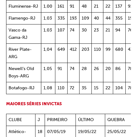
Fluminense-RJ
1,00
161
91
48
21
22
137
91
Flamengo-RJ
1,03
335
193
109
40
44
355
198
Vasco da
1,03
107
74
30
23
21
94
76
Gama-RJ
River Plate-
1,04
649
412
203
110
99
680
430
ARG
Newell’s Old
1,05
91
74
28
26
20
86
78
Boys-ARG
Botafogo-RJ
1,08
110
72
35
15
22
104
78
MAIORES SÉRIES INVICTAS
CLUBE
J
PRIMEIRO
ÚLTIMO
QUEBRA
Atlético-
18
07/05/19
19/05/22
25/05/22