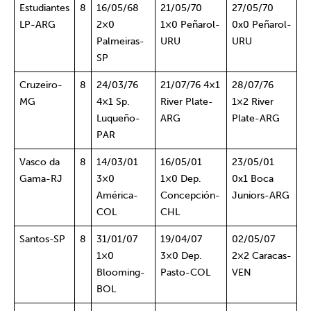
Estudiantes
8
16/05/68
21/05/70
27/05/70
LP-ARG
2×0
1×0 Peñarol-
0x0 Peñarol-
Palmeiras-
URU
URU
SP
Cruzeiro-
8
24/03/76
21/07/76 4×1
28/07/76
MG
4×1 Sp.
River Plate-
1×2 River
Luqueño-
ARG
Plate-ARG
PAR
Vasco da
8
14/03/01
16/05/01
23/05/01
Gama-RJ
3×0
1×0 Dep.
0x1 Boca
América-
Concepción-
Juniors-ARG
COL
CHL
Santos-SP
8
31/01/07
19/04/07
02/05/07
1×0
3×0 Dep.
2×2 Caracas-
Blooming-
Pasto-COL
VEN
BOL