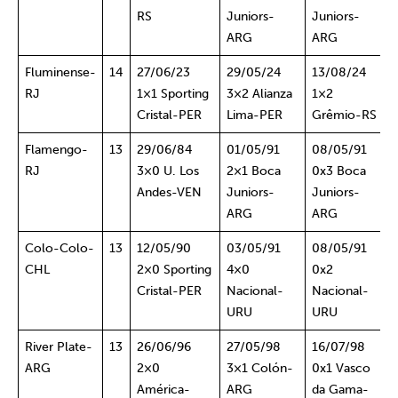
RS
Juniors-
Juniors-
ARG
ARG
Fluminense-
14
27/06/23
29/05/24
13/08/24
RJ
1×1 Sporting
3×2 Alianza
1×2
Cristal-PER
Lima-PER
Grêmio-RS
Flamengo-
13
29/06/84
01/05/91
08/05/91
RJ
3×0 U. Los
2×1 Boca
0x3 Boca
Andes-VEN
Juniors-
Juniors-
ARG
ARG
Colo-Colo-
13
12/05/90
03/05/91
08/05/91
CHL
2×0 Sporting
4×0
0x2
Cristal-PER
Nacional-
Nacional-
URU
URU
River Plate-
13
26/06/96
27/05/98
16/07/98
ARG
2×0
3×1 Colón-
0x1 Vasco
América-
ARG
da Gama-