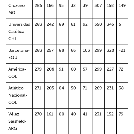
Cruzeiro-
285
166
95
32
39
307
158
149
6
MG
Universidad
283
242
89
61
92
350
345
5
4
Católica-
CHL
Barcelona-
283
257
88
66
103
299
320
-21
4
EQU
América-
279
208
91
60
57
299
227
72
5
COL
Atlético
271
205
84
50
71
269
231
38
4
Nacional-
COL
Vélez
270
161
80
40
41
231
152
79
5
Sarsfield-
ARG