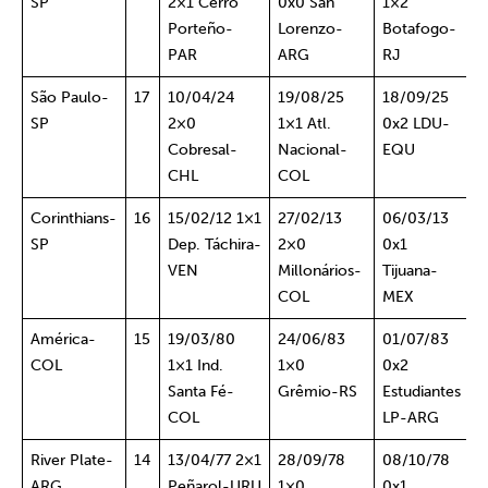
SP
2×1 Cerro
0x0 San
1×2
Porteño-
Lorenzo-
Botafogo-
PAR
ARG
RJ
São Paulo-
17
10/04/24
19/08/25
18/09/25
SP
2×0
1×1 Atl.
0x2 LDU-
Cobresal-
Nacional-
EQU
CHL
COL
Corinthians-
16
15/02/12 1×1
27/02/13
06/03/13
SP
Dep. Táchira-
2×0
0x1
VEN
Millonários-
Tijuana-
COL
MEX
América-
15
19/03/80
24/06/83
01/07/83
COL
1×1 Ind.
1×0
0x2
Santa Fé-
Grêmio-RS
Estudiantes
COL
LP-ARG
River Plate-
14
13/04/77 2×1
28/09/78
08/10/78
ARG
Peñarol-URU
1×0
0x1