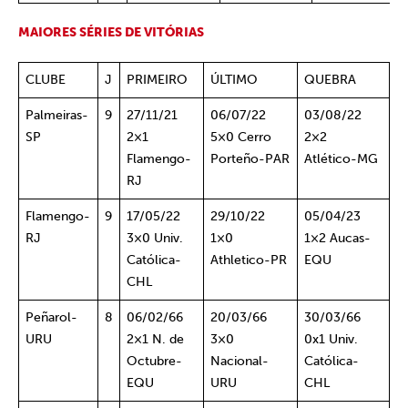
MAIORES SÉRIES DE VITÓRIAS
CLUBE
J
PRIMEIRO
ÚLTIMO
QUEBRA
Palmeiras-
9
27/11/21
06/07/22
03/08/22
SP
2×1
5×0 Cerro
2×2
Flamengo-
Porteño-PAR
Atlético-MG
RJ
Flamengo-
9
17/05/22
29/10/22
05/04/23
RJ
3×0 Univ.
1×0
1×2 Aucas-
Católica-
Athletico-PR
EQU
CHL
Peñarol-
8
06/02/66
20/03/66
30/03/66
URU
2×1 N. de
3×0
0x1 Univ.
Octubre-
Nacional-
Católica-
EQU
URU
CHL