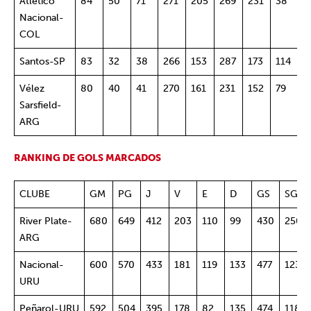
Atlético
84
50
71
271
205
269
231
38
4
Nacional-
COL
Santos-SP
83
32
38
266
153
287
173
114
6
Vélez
80
40
41
270
161
231
152
79
5
Sarsfield-
ARG
RANKING DE GOLS MARCADOS
CLUBE
GM
PG
J
V
E
D
GS
SG
River Plate-
680
649
412
203
110
99
430
250
ARG
Nacional-
600
570
433
181
119
133
477
123
URU
Peñarol-URU
592
504
395
178
82
135
474
118