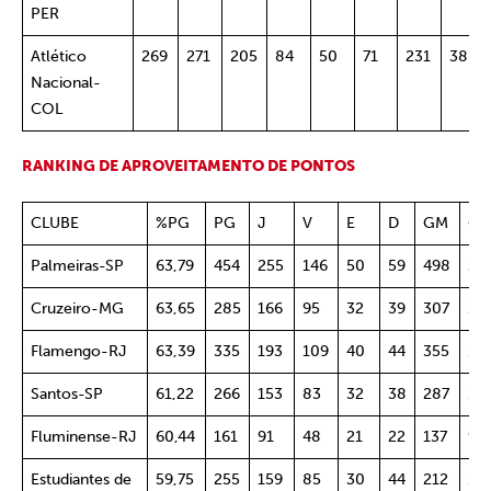
PER
Atlético
269
271
205
84
50
71
231
38
Nacional-
COL
RANKING DE APROVEITAMENTO DE PONTOS
CLUBE
%PG
PG
J
V
E
D
GM
GS
Palmeiras-SP
63,79
454
255
146
50
59
498
25
Cruzeiro-MG
63,65
285
166
95
32
39
307
15
Flamengo-RJ
63,39
335
193
109
40
44
355
19
Santos-SP
61,22
266
153
83
32
38
287
17
Fluminense-RJ
60,44
161
91
48
21
22
137
91
Estudiantes de
59,75
255
159
85
30
44
212
13