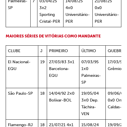
Palmeiras-
7
03/04/25
14/08/25
21/08/25
SP
3×2
4×0
0x0
Sporting
Universitário-
Universitário-
Cristal-PER
PER
PER
MAIORES SÉRIES DE VITÓRIAS COMO MANDANTE
CLUBE
J
PRIMEIRO
ÚLTIMO
QUEBRA
El Nacional-
19
27/03/83 3×1
07/03/95
17/03/95 
EQU
Barcelona-
1×0
Grêmio-R
EQU
Palmeiras-
SP
São Paulo-SP
18
14/04/92 2×0
19/05/04
09/06/04
Bolívar-BOL
3×0 Dep.
0x0 Once
Táchira-
Caldas-C
VEN
Flamengo-RJ
18
21/07/21 4×1
15/08/24
19/09/24 