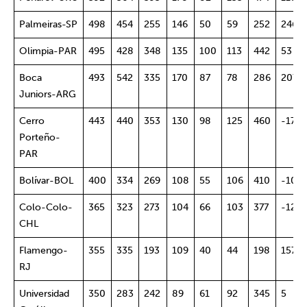
Palmeiras-SP
498
454
255
146
50
59
252
246
Olimpia-PAR
495
428
348
135
100
113
442
53
Boca
493
542
335
170
87
78
286
207
Juniors-ARG
Cerro
443
440
353
130
98
125
460
-17
Porteño-
PAR
Bolívar-BOL
400
334
269
108
55
106
410
-10
Colo-Colo-
365
323
273
104
66
103
377
-12
CHL
Flamengo-
355
335
193
109
40
44
198
157
RJ
Universidad
350
283
242
89
61
92
345
5