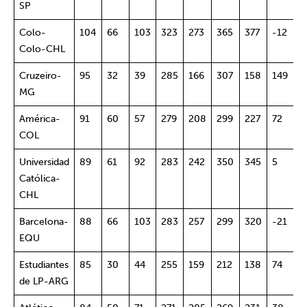
SP
Colo-
104
66
103
323
273
365
377
-12
4
Colo-CHL
Cruzeiro-
95
32
39
285
166
307
158
149
6
MG
América-
91
60
57
279
208
299
227
72
5
COL
Universidad
89
61
92
283
242
350
345
5
4
Católica-
CHL
Barcelona-
88
66
103
283
257
299
320
-21
4
EQU
Estudiantes
85
30
44
255
159
212
138
74
5
de LP-ARG