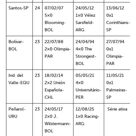
Santos-SP
24
07/02/07
24/05/12
13/06/12
5×0
1×0 Vélez
0x1
Blooming-
Sarsfield-
Corinthians-
BOL
ARG
SP
Bolívar-
23
22/07/88
24/04/94
27/07/94
BOL
2×0 Olimpia-
4×0 The
0x1
PAR
Strongest-
Olimpia-
BOL
PAR
Ind. del
23
18/02/14
05/05/21
11/05/21
Valle-EQU
2×2 Unión
4×0
0x1
Española-
Universitário-
Palmeiras-
CHL
PER
SP
Peñarol-
23
24/05/17
12/08/25
Série ativa
URU
2×0 J.
1×0 Racing-
Wilstermann-
ARG
BOL