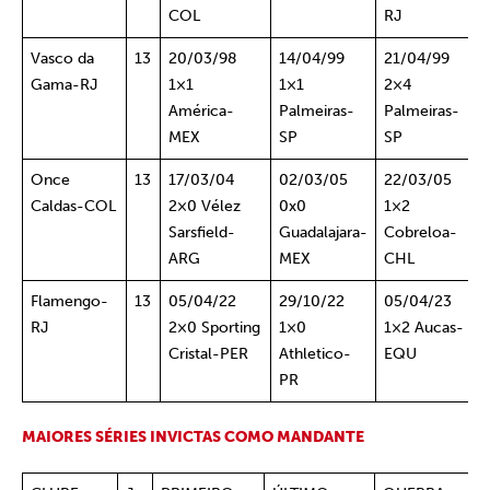
COL
RJ
Vasco da
13
20/03/98
14/04/99
21/04/99
Gama-RJ
1×1
1×1
2×4
América-
Palmeiras-
Palmeiras-
MEX
SP
SP
Once
13
17/03/04
02/03/05
22/03/05
Caldas-COL
2×0 Vélez
0x0
1×2
Sarsfield-
Guadalajara-
Cobreloa-
ARG
MEX
CHL
Flamengo-
13
05/04/22
29/10/22
05/04/23
RJ
2×0 Sporting
1×0
1×2 Aucas-
Cristal-PER
Athletico-
EQU
PR
MAIORES SÉRIES INVICTAS COMO MANDANTE