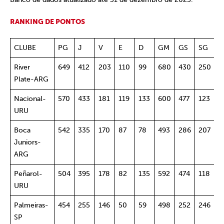
RANKING DE PONTOS
CLUBE
PG
J
V
E
D
GM
GS
SG
%
River
649
412
203
110
99
680
430
250
5
Plate-ARG
Nacional-
570
433
181
119
133
600
477
123
5
URU
Boca
542
335
170
87
78
493
286
207
5
Juniors-
ARG
Peñarol-
504
395
178
82
135
592
474
118
5
URU
Palmeiras-
454
255
146
50
59
498
252
246
6
SP