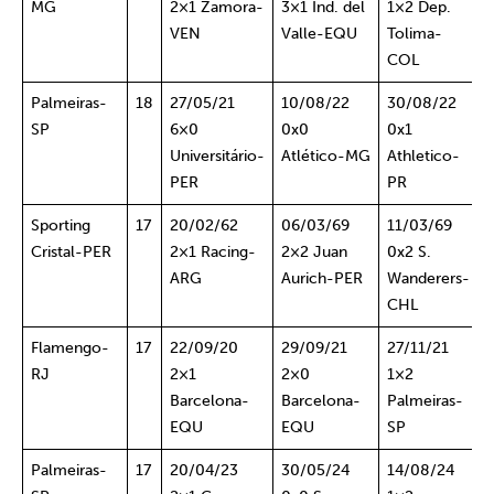
MG
2×1 Zamora-
3×1 Ind. del
1×2 Dep.
VEN
Valle-EQU
Tolima-
COL
Palmeiras-
18
27/05/21
10/08/22
30/08/22
SP
6×0
0x0
0x1
Universitário-
Atlético-MG
Athletico-
PER
PR
Sporting
17
20/02/62
06/03/69
11/03/69
Cristal-PER
2×1 Racing-
2×2 Juan
0x2 S.
ARG
Aurich-PER
Wanderers-
CHL
Flamengo-
17
22/09/20
29/09/21
27/11/21
RJ
2×1
2×0
1×2
Barcelona-
Barcelona-
Palmeiras-
EQU
EQU
SP
Palmeiras-
17
20/04/23
30/05/24
14/08/24