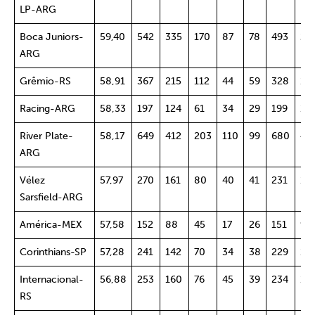
LP-ARG
Boca Juniors-
59,40
542
335
170
87
78
493
28
ARG
Grêmio-RS
58,91
367
215
112
44
59
328
19
Racing-ARG
58,33
197
124
61
34
29
199
12
River Plate-
58,17
649
412
203
110
99
680
43
ARG
Vélez
57,97
270
161
80
40
41
231
15
Sarsfield-ARG
América-MEX
57,58
152
88
45
17
26
151
98
Corinthians-SP
57,28
241
142
70
34
38
229
13
Internacional-
56,88
253
160
76
45
39
234
14
RS