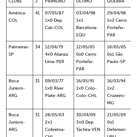
CLUBE
J
PRIMEIRO
ÚLTIMO
QUEBRA
América-
41
07/05/87
03/04/98
29/04/98
COL
1×0 Dep.
1×1
1×2 Cerro
Cali-COL
Barcelona-
Porteño-
EQU
PAR
Palmeiras-
34
12/04/79
12/05/05
18/05/05
SP
4×0 Alianza
0x0 Cerro
0x1 São
Lima-PER
Porteño-
Paulo-SP
PAR
Boca
31
09/03/77
16/05/91
16/03/94
Juniors-
1×0 River
1×0 Colo-
1×2
ARG
Plate-ARG
Colo-CHL
Cruzeiro-
MG
Boca
31
28/05/03
30/04/09
21/05/09
Juniors-
2×1
3×0 Dep.
0x1
ARG
Cobreloa-
Táchira-VEN
Defensor-
CHL
URU