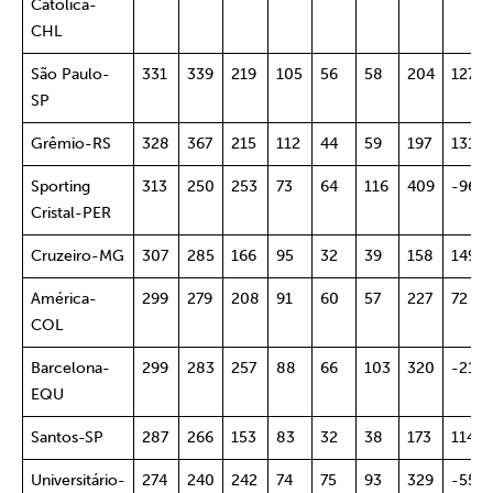
Católica-
CHL
São Paulo-
331
339
219
105
56
58
204
127
SP
Grêmio-RS
328
367
215
112
44
59
197
131
Sporting
313
250
253
73
64
116
409
-96
Cristal-PER
Cruzeiro-MG
307
285
166
95
32
39
158
149
América-
299
279
208
91
60
57
227
72
COL
Barcelona-
299
283
257
88
66
103
320
-21
EQU
Santos-SP
287
266
153
83
32
38
173
114
Universitário-
274
240
242
74
75
93
329
-55