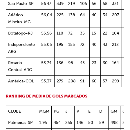
São Paulo-SP
56,47
339
219
105
56
58
331
20
Atlético
56,04
225
138
64
40
34
207
13
Mineiro-MG
Botafogo-RJ
55,56
110
72
35
15
22
104
78
Independiente-
55,05
195
155
72
40
43
212
14
ARG
Rosario
53,74
136
98
45
23
30
164
12
Central-ARG
América-COL
53,37
279
208
91
60
57
299
22
RANKING DE MÉDIA DE GOLS MARCADOS
CLUBE
MGM
PG
J
V
E
D
GM
GS
Palmeiras-SP
1,95
454
255
146
50
59
498
252