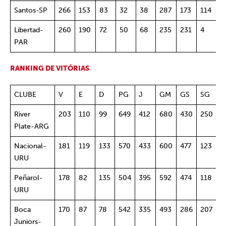
Santos-SP
266
153
83
32
38
287
173
114
6
Libertad-
260
190
72
50
68
235
231
4
4
PAR
RANKING DE VITÓRIAS
CLUBE
V
E
D
PG
J
GM
GS
SG
%
River
203
110
99
649
412
680
430
250
5
Plate-ARG
Nacional-
181
119
133
570
433
600
477
123
5
URU
Peñarol-
178
82
135
504
395
592
474
118
5
URU
Boca
170
87
78
542
335
493
286
207
5
Juniors-