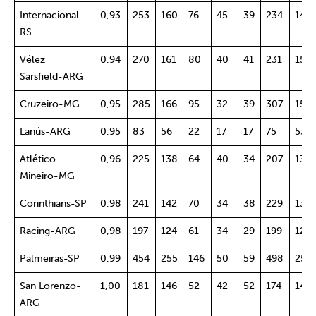
Internacional-
0,93
253
160
76
45
39
234
149
RS
Vélez
0,94
270
161
80
40
41
231
152
Sarsfield-ARG
Cruzeiro-MG
0,95
285
166
95
32
39
307
158
Lanús-ARG
0,95
83
56
22
17
17
75
53
Atlético
0,96
225
138
64
40
34
207
133
Mineiro-MG
Corinthians-SP
0,98
241
142
70
34
38
229
139
Racing-ARG
0,98
197
124
61
34
29
199
121
Palmeiras-SP
0,99
454
255
146
50
59
498
252
San Lorenzo-
1,00
181
146
52
42
52
174
146
ARG