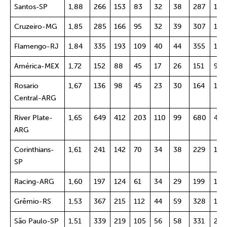
Santos-SP
1,88
266
153
83
32
38
287
173
Cruzeiro-MG
1,85
285
166
95
32
39
307
158
Flamengo-RJ
1,84
335
193
109
40
44
355
198
América-MEX
1,72
152
88
45
17
26
151
98
Rosario
1,67
136
98
45
23
30
164
126
Central-ARG
River Plate-
1,65
649
412
203
110
99
680
430
ARG
Corinthians-
1,61
241
142
70
34
38
229
139
SP
Racing-ARG
1,60
197
124
61
34
29
199
121
Grêmio-RS
1,53
367
215
112
44
59
328
197
São Paulo-SP
1,51
339
219
105
56
58
331
204