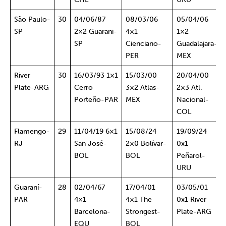
São Paulo-
30
04/06/87
08/03/06
05/04/06
SP
2×2 Guarani-
4×1
1×2
SP
Cienciano-
Guadalajara-
PER
MEX
River
30
16/03/93 1×1
15/03/00
20/04/00
Plate-ARG
Cerro
3×2 Atlas-
2×3 Atl.
Porteño-PAR
MEX
Nacional-
COL
Flamengo-
29
11/04/19 6×1
15/08/24
19/09/24
RJ
San José-
2×0 Bolívar-
0x1
BOL
BOL
Peñarol-
URU
Guaraní-
28
02/04/67
17/04/01
03/05/01
PAR
4×1
4×1 The
0x1 River
Barcelona-
Strongest-
Plate-ARG
EQU
BOL