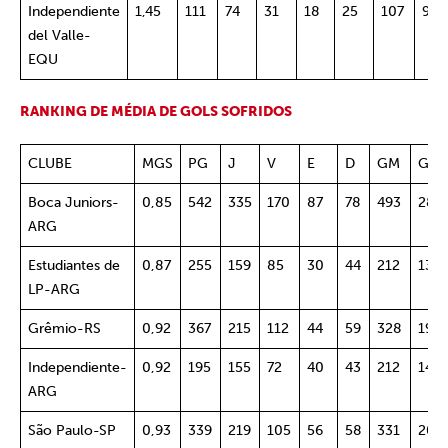
Independiente
1,45
111
74
31
18
25
107
95
del Valle-
EQU
RANKING DE MÉDIA DE GOLS SOFRIDOS
CLUBE
MGS
PG
J
V
E
D
GM
GS
Boca Juniors-
0,85
542
335
170
87
78
493
286
ARG
Estudiantes de
0,87
255
159
85
30
44
212
138
LP-ARG
Grêmio-RS
0,92
367
215
112
44
59
328
197
Independiente-
0,92
195
155
72
40
43
212
143
ARG
São Paulo-SP
0,93
339
219
105
56
58
331
204