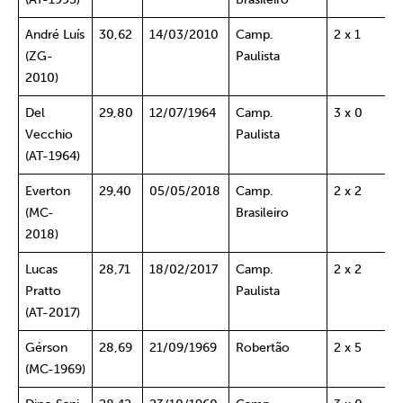
André Luís
30,62
14/03/2010
Camp.
2 x 1
R
(ZG-
Paulista
S
2010)
Del
29,80
12/07/1964
Camp.
3 x 0
F
Vecchio
Paulista
S
(AT-1964)
Everton
29,40
05/05/2018
Camp.
2 x 2
A
(MC-
Brasileiro
2018)
Lucas
28,71
18/02/2017
Camp.
2 x 2
M
Pratto
Paulista
(AT-2017)
Gérson
28,69
21/09/1969
Robertão
2 x 5
A
(MC-1969)