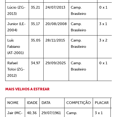
Lúcio (ZG-
35,21
24/07/2013
Camp.
0 x 1
2013)
Brasileiro
Junior (LE-
35,17
20/08/2008
Camp.
3 x 1
2004)
Brasileiro
Luís
35,05
28/11/2015
Camp.
3 x 2
Fabiano
Brasileiro
(AT-2001)
Rafael
34,97
29/09/2025
Camp.
0 x 1
Toloi (ZG-
Brasileiro
2012)
MAIS VELHOS A ESTREAR
NOME
IDADE
DATA
COMPETIÇÃO
PLACAR
A
Jair (MC-
40,36
29/07/1961
Camp.
3 x 1
Ja