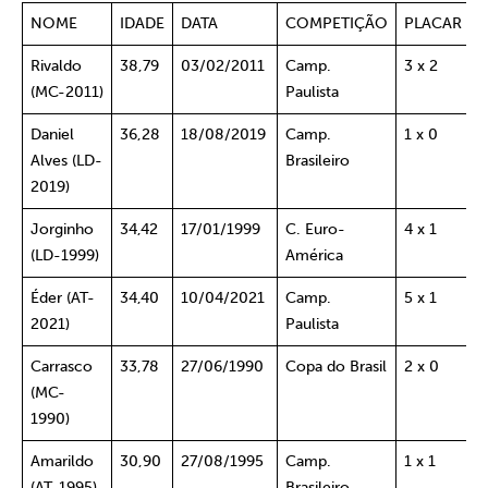
NOME
IDADE
DATA
COMPETIÇÃO
PLACAR
A
Rivaldo
38,79
03/02/2011
Camp.
3 x 2
L
(MC-2011)
Paulista
Daniel
36,28
18/08/2019
Camp.
1 x 0
C
Alves (LD-
Brasileiro
2019)
Jorginho
34,42
17/01/1999
C. Euro-
4 x 1
O
(LD-1999)
América
Éder (AT-
34,40
10/04/2021
Camp.
5 x 1
S
2021)
Paulista
C
Carrasco
33,78
27/06/1990
Copa do Brasil
2 x 0
U
(MC-
B
1990)
P
Amarildo
30,90
27/08/1995
Camp.
1 x 1
A
(AT-1995)
Brasileiro