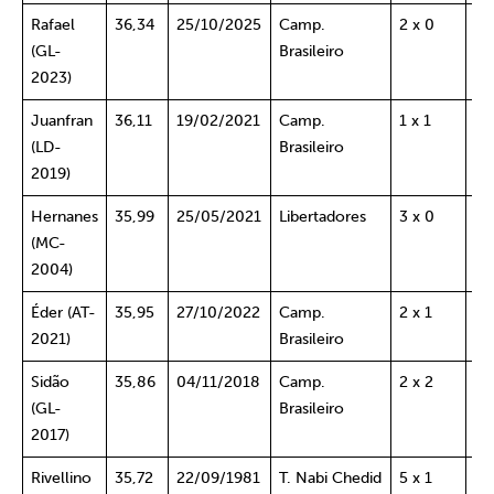
Rafael
36,34
25/10/2025
Camp.
2 x 0
Ba
(GL-
Brasileiro
2023)
Juanfran
36,11
19/02/2021
Camp.
1 x 1
Pa
(LD-
Brasileiro
2019)
Hernanes
35,99
25/05/2021
Libertadores
3 x 0
Sp.
(MC-
PE
2004)
Éder (AT-
35,95
27/10/2022
Camp.
2 x 1
At
2021)
Brasileiro
Sidão
35,86
04/11/2018
Camp.
2 x 2
Fl
(GL-
Brasileiro
RJ
2017)
Rivellino
35,72
22/09/1981
T. Nabi Chedid
5 x 1
Ar