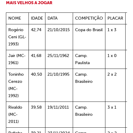
MAIS VELHOS A JOGAR
NOME
IDADE
DATA
COMPETIÇÃO
PLACAR
AD
Rogério
42,74
21/10/2015
Copa do Brasil
1 x 3
Sa
Ceni (GL-
1993)
Jair (MC-
41,68
25/11/1962
Camp.
1 x 0
Po
1961)
Paulista
SP
Toninho
40,50
21/10/1995
Camp.
2 x 2
Ju
Cerezo
Brasileiro
RS
(MC-
1992)
Rivaldo
39,58
19/11/2011
Camp.
3 x 1
Am
(MC-
Brasileiro
2011)