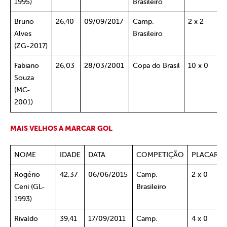
1995)
Brasileiro
Bruno
26,40
09/09/2017
Camp.
2 x 2
P
Alves
Brasileiro
S
(ZG-2017)
Fabiano
26,03
28/03/2001
Copa do Brasil
10 x 0
B
Souza
(MC-
2001)
MAIS
VELHOS
A MARCAR GOL
NOME
IDADE
DATA
COMPETIÇÃO
PLACAR
Rogério
42,37
06/06/2015
Camp.
2 x 0
Ceni (GL-
Brasileiro
1993)
Rivaldo
39,41
17/09/2011
Camp.
4 x 0