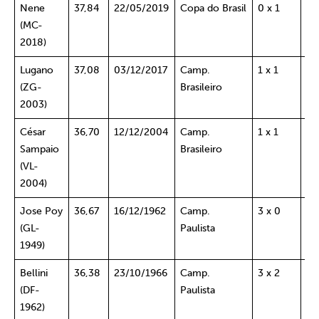
Nene
37,84
22/05/2019
Copa do Brasil
0 x 1
Ba
(MC-
2018)
Lugano
37,08
03/12/2017
Camp.
1 x 1
Ba
(ZG-
Brasileiro
2003)
César
36,70
12/12/2004
Camp.
1 x 1
Fl
Sampaio
Brasileiro
RJ
(VL-
2004)
Jose Poy
36,67
16/12/1962
Camp.
3 x 0
Es
(GL-
Paulista
SP
1949)
Bellini
36,38
23/10/1966
Camp.
3 x 2
Br
(DF-
Paulista
SP
1962)