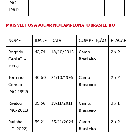
(MC-
Sa
1981)
MAIS
VELHOS
A JOGAR NO CAMPEONATO BRASILEIRO
NOME
IDADE
DATA
COMPETIÇÃO
PLACAR
Rogério
42,74
18/10/2015
Camp.
2 x 2
Ceni (GL-
Brasileiro
1993)
Toninho
40,50
21/10/1995
Camp.
2 x 2
Cerezo
Brasileiro
(MC-1992)
Rivaldo
39,58
19/11/2011
Camp.
3 x 1
(MC-2011)
Brasileiro
Rafinha
39,21
23/11/2024
Camp.
2 x 2
(LD-2022)
Brasileiro