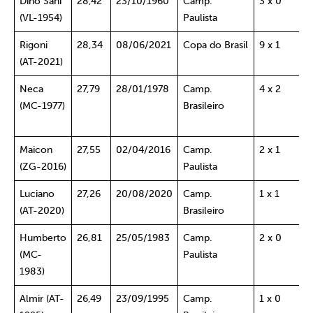
Dino Sani
28,42
23/10/1960
Camp.
3 x 0
C
(VL-1954)
Paulista
(
Rigoni
28,34
08/06/2021
Copa do Brasil
9 x 1
4
(AT-2021)
P
Neca
27,79
28/01/1978
Camp.
4 x 2
X
(MC-1977)
Brasileiro
P
S
Maicon
27,55
02/04/2016
Camp.
2 x 1
O
(ZG-2016)
Paulista
Luciano
27,26
20/08/2020
Camp.
1 x 1
B
(AT-2020)
Brasileiro
Humberto
26,81
25/05/1983
Camp.
2 x 0
S
(MC-
Paulista
S
1983)
Almir (AT-
26,49
23/09/1995
Camp.
1 x 0
S