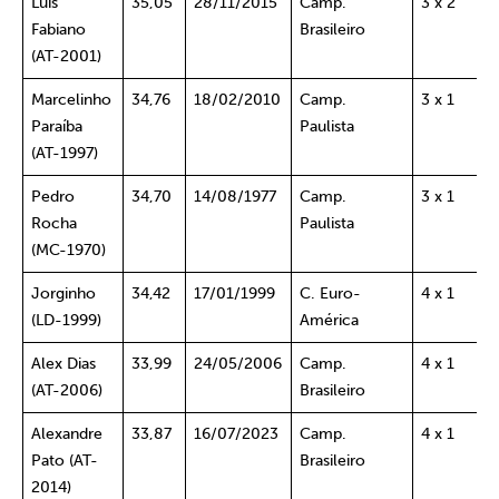
Luís
35,05
28/11/2015
Camp.
3 x 2
Fabiano
Brasileiro
(AT-2001)
Marcelinho
34,76
18/02/2010
Camp.
3 x 1
Paraíba
Paulista
(AT-1997)
Pedro
34,70
14/08/1977
Camp.
3 x 1
Rocha
Paulista
(MC-1970)
Jorginho
34,42
17/01/1999
C. Euro-
4 x 1
(LD-1999)
América
Alex Dias
33,99
24/05/2006
Camp.
4 x 1
(AT-2006)
Brasileiro
Alexandre
33,87
16/07/2023
Camp.
4 x 1
Pato (AT-
Brasileiro
2014)