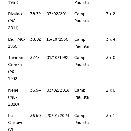
1961)
Paulista
SP
Rivaldo
38,79
03/02/2011
Camp.
3 x 2
Li
(MC-
Paulista
2011)
Didi (MC-
38,02
15/10/1966
Camp.
3 x 4
Am
1966)
Paulista
Toninho
37,45
01/10/1992
Camp.
3 x 0
In
Cerezo
Paulista
Li
(MC-
1992)
Nene
36,54
03/02/2018
Camp.
2 x 0
Bo
(MC-
Paulista
2018)
Luiz
36,50
20/01/2024
Camp.
3 x 1
Sa
Gustavo
Paulista
SP
(VL-