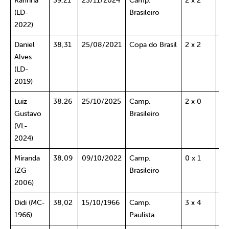
Rafinha
39,21
23/11/2024
Camp.
2 x 2
At
(LD-
Brasileiro
2022)
Daniel
38,31
25/08/2021
Copa do Brasil
2 x 2
Fo
Alves
(LD-
2019)
Luiz
38,26
25/10/2025
Camp.
2 x 0
Ba
Gustavo
Brasileiro
(VL-
2024)
Miranda
38,09
09/10/2022
Camp.
0 x 1
Bo
(ZG-
Brasileiro
2006)
Didi (MC-
38,02
15/10/1966
Camp.
3 x 4
Am
1966)
Paulista