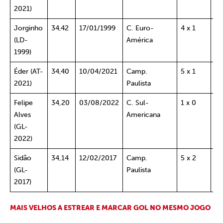
2021)
Jorginho
34,42
17/01/1999
C. Euro-
4 x 1
Ol
(LD-
América
1999)
Éder (AT-
34,40
10/04/2021
Camp.
5 x 1
Sã
2021)
Paulista
Ca
Felipe
34,20
03/08/2022
C. Sul-
1 x 0
Ce
Alves
Americana
(GL-
2022)
Sidão
34,14
12/02/2017
Camp.
5 x 2
Po
(GL-
Paulista
SP
2017)
MAIS
VELHOS
A ESTREAR E MARCAR GOL NO MESMO JOGO