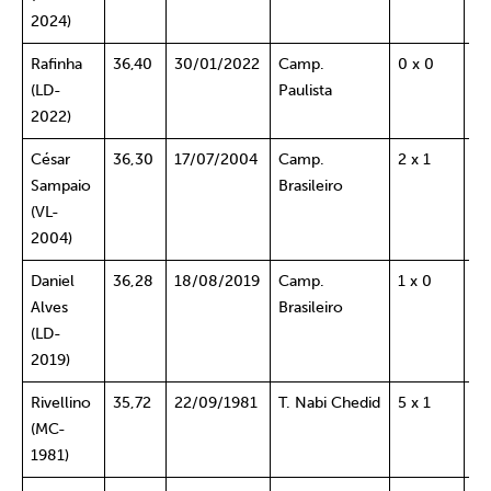
2024)
Rafinha
36,40
30/01/2022
Camp.
0 x 0
It
(LD-
Paulista
2022)
César
36,30
17/07/2004
Camp.
2 x 1
Fi
Sampaio
Brasileiro
S
(VL-
2004)
Daniel
36,28
18/08/2019
Camp.
1 x 0
Ce
Alves
Brasileiro
(LD-
2019)
Rivellino
35,72
22/09/1981
T. Nabi Chedid
5 x 1
Ar
(MC-
Sa
1981)