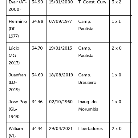
Evair (AT-
34,90
15/01/2000
T. Const. Cury
3 x 2
Av
2000)
Hermínio
34,88
07/09/1977
Camp.
1 x 1
Po
(DF-
Paulista
SP
1977)
Lúcio
34,70
19/01/2013
Camp.
2 x 0
Mi
(ZG-
Paulista
2013)
Juanfran
34,60
18/08/2019
Camp.
1 x 0
Ce
(LD-
Brasileiro
2019)
Jose Poy
34,46
02/10/1960
Inaug. do
1 x 0
Sp
(GL-
Morumbis
Li
1949)
William
34,44
29/04/2021
Libertadores
2 x 0
Re
(VL-
U