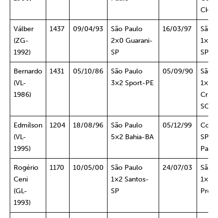
CHL
Válber
1437
09/04/93
São Paulo
16/03/97
São 
(ZG-
2×0 Guarani-
1×1 S
1992)
SP
SP
Bernardo
1431
05/10/86
São Paulo
05/09/90
São 
(VL-
3×2 Sport-PE
1×0
1986)
Crici
SC
Edmílson
1204
18/08/96
São Paulo
05/12/99
Corin
(VL-
5×2 Bahia-BA
SP 2
1995)
Paul
Rogério
1170
10/05/00
São Paulo
24/07/03
São 
Ceni
1×2 Santos-
1×2 
(GL-
SP
Preta
1993)