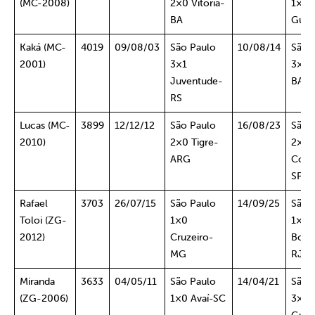
(MC-2008)
2×0 Vitória-
1×0
BA
Guar
Kaká (MC-
4019
09/08/03
São Paulo
10/08/14
São 
2001)
3×1
3×1 V
Juventude-
BA
RS
Lucas (MC-
3899
12/12/12
São Paulo
16/08/23
São 
2010)
2×0 Tigre-
2×0
ARG
Corin
SP
Rafael
3703
26/07/15
São Paulo
14/09/25
São 
Toloi (ZG-
1×0
1×0
2012)
Cruzeiro-
Bota
MG
RJ
Miranda
3633
04/05/11
São Paulo
14/04/21
São 
(ZG-2006)
1×0 Avaí-SC
3×2