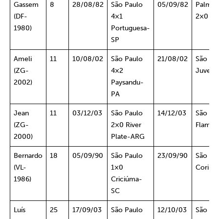
Gassem
8
28/08/82
São Paulo
05/09/82
Palmei
(DF-
4×1
2×0 Sã
1980)
Portuguesa-
SP
Ameli
11
10/08/02
São Paulo
21/08/02
São Pa
(ZG-
4×2
Juvent
2002)
Paysandu-
PA
Jean
11
03/12/03
São Paulo
14/12/03
São Pa
(ZG-
2×0 River
Flamen
2000)
Plate-ARG
Bernardo
18
05/09/90
São Paulo
23/09/90
São Pa
(VL-
1×0
Corinth
1986)
Criciúma-
SC
Luís
25
17/09/03
São Paulo
12/10/03
São Pa