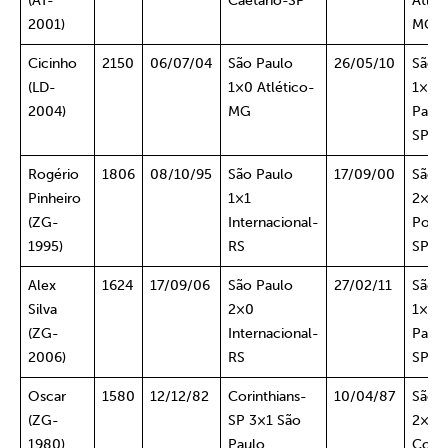
(AT-
Caetano-SP
Atlét
2001)
MG
Cicinho
2150
06/07/04
São Paulo
26/05/10
São 
(LD-
1×0 Atlético-
1×0
2004)
MG
Palme
SP
Rogério
1806
08/10/95
São Paulo
17/09/00
São 
Pinheiro
1×1
2×0
(ZG-
Internacional-
Port
1995)
RS
SP
Alex
1624
17/09/06
São Paulo
27/02/11
São 
Silva
2×0
1×1
(ZG-
Internacional-
Palme
2006)
RS
SP
Oscar
1580
12/12/82
Corinthians-
10/04/87
São 
(ZG-
SP 3×1 São
2×1
1980)
Paulo
Cobr