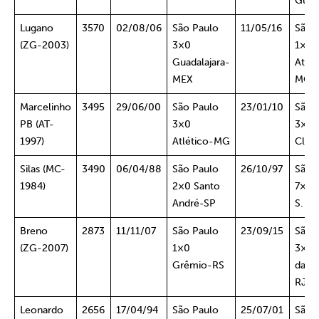
Guar
Lugano
3570
02/08/06
São Paulo
11/05/16
São 
(ZG-2003)
3×0
1×0
Guadalajara-
Atlét
MEX
MG
Marcelinho
3495
29/06/00
São Paulo
23/01/10
São 
PB (AT-
3×0
3×0 
1997)
Atlético-MG
Clar
Silas (MC-
3490
06/04/88
São Paulo
26/10/97
São 
1984)
2×0 Santo
7×1 
André-SP
S. J
Breno
2873
11/11/07
São Paulo
23/09/15
São 
(ZG-2007)
1×0
3×0 
Grêmio-RS
da G
RJ
Leonardo
2656
17/04/94
São Paulo
25/07/01
São 