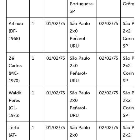
Portuguesa-
Grêmio
SP
Arlindo
1
01/02/75
São Paulo
02/02/75
São Pau
(DF-
2×0
2×2
1968)
Peñarol-
Corinthi
URU
SP
Zé
1
01/02/75
São Paulo
02/02/75
São Pau
Carlos
2×0
2×2
(MC-
Peñarol-
Corinthi
1970)
URU
SP
Waldir
1
01/02/75
São Paulo
02/02/75
São Pau
Peres
2×0
2×2
(GL-
Peñarol-
Corinthi
1973)
URU
SP
Terto
1
01/02/75
São Paulo
02/02/75
São Pau
(AT-
2×0
2×2