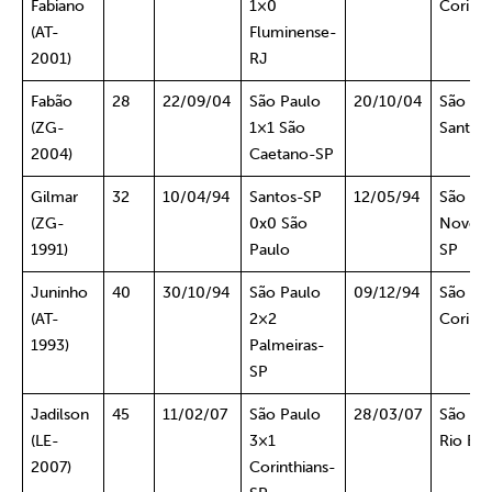
Fabiano
1×0
Corinth
(AT-
Fluminense-
2001)
RJ
Fabão
28
22/09/04
São Paulo
20/10/04
São Pa
(ZG-
1×1 São
Santos
2004)
Caetano-SP
Gilmar
32
10/04/94
Santos-SP
12/05/94
São Pa
(ZG-
0x0 São
Novori
1991)
Paulo
SP
Juninho
40
30/10/94
São Paulo
09/12/94
São Pa
(AT-
2×2
Corinth
1993)
Palmeiras-
SP
Jadilson
45
11/02/07
São Paulo
28/03/07
São Pa
(LE-
3×1
Rio Br
2007)
Corinthians-