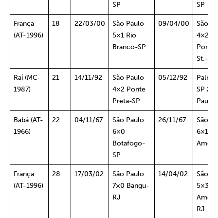
SP
SP
França
18
22/03/00
São Paulo
09/04/00
São Pa
(AT-1996)
5×1 Rio
4×2
Branco-SP
Portug
St.-SP
Raí (MC-
21
14/11/92
São Paulo
05/12/92
Palmei
1987)
4×2 Ponte
SP 2×
Preta-SP
Paulo
Babá (AT-
22
04/11/67
São Paulo
26/11/67
São Pa
1966)
6×0
6×1
Botafogo-
Améri
SP
França
28
17/03/02
São Paulo
14/04/02
São Pa
(AT-1996)
7×0 Bangu-
5×3
RJ
Ameri
RJ