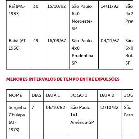
Raí (MC-
30
15/10/92
São Paulo
14/11/92
São Pa
1987)
6×0
4×2 P
Noroeste-
Preta-
SP
Babá (AT-
49
16/09/67
São Paulo
04/11/67
São Pa
1966)
4×0
6×0
Prudentina-
Botaf
SP
SP
MENORES INTERVALOS DE TEMPO ENTRE EXPULSÕES
NOME
DIAS
DATA 1
JOGO 1
DATA 2
JOGO 
Serginho
7
06/10/82
São Paulo
13/10/82
São Pa
Chulapa
1×1
Ferrovi
(AT-
América-SP
1973)