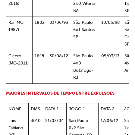
2016)
2×0 Vitória-
1×1 S
BA
SP
Raí (MC-
1802
03/06/93
São Paulo
10/05/98
São 
1987)
6×1 Santos-
3×1
SP
Corin
SP
Cícero
1648
30/08/12
São Paulo
05/03/17
São 
(MC-2011)
4×0
4×1 
Botafogo-
Andr
RJ
MAIORES INTERVALOS DE TEMPO ENTRE EXPULSÕES
NOME
DIAS
DATA 1
JOGO 1
DATA 2
JOG
Luís
3010
21/03/04
São Paulo
17/06/12
São 
Fabiano
0x2 São
1×0