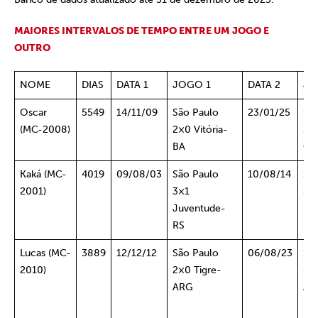
MAIORES INTERVALOS DE TEMPO ENTRE UM JOGO E
OUTRO
NOME
DIAS
DATA 1
JOGO 1
DATA 2
JO
Oscar
5549
14/11/09
São Paulo
23/01/25
Sã
(MC-2008)
2×0 Vitória-
1×
BA
Gu
Kaká (MC-
4019
09/08/03
São Paulo
10/08/14
Sã
2001)
3×1
3×1
Juventude-
BA
RS
Lucas (MC-
3889
12/12/12
São Paulo
06/08/23
Sã
2010)
2×0 Tigre-
0x
ARG
Atl
M