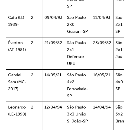
SP
Cafu (LD-
2
09/04/93
São Paulo
11/04/93
São Pa
1989)
2×0
2×1 Mar
Guarani-SP
SP
Éverton
2
21/09/82
São Paulo
23/09/82
São Pa
(AT-1981)
2×1
2×1 XV
Defensor-
Jaú-SP
URU
Gabriel
2
14/05/21
São Paulo
16/05/21
São Pa
Sara (MC-
4×2
4×0 Mir
2017)
Ferroviária-
SP
SP
Leonardo
2
12/04/94
São Paulo
14/04/94
São Pa
(LE-1990)
3×3 União
3×2 Rio
S. João-SP
Branco