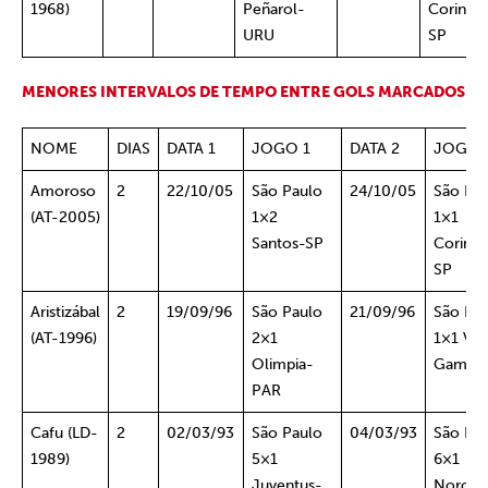
1968)
Peñarol-
Corinthi
URU
SP
MENORES INTERVALOS DE TEMPO ENTRE GOLS MARCADOS
NOME
DIAS
DATA 1
JOGO 1
DATA 2
JOGO 
Amoroso
2
22/10/05
São Paulo
24/10/05
São Pa
(AT-2005)
1×2
1×1
Santos-SP
Corinth
SP
Aristizábal
2
19/09/96
São Paulo
21/09/96
São Pa
(AT-1996)
2×1
1×1 Vas
Olimpia-
Gama-
PAR
Cafu (LD-
2
02/03/93
São Paulo
04/03/93
São Pa
1989)
5×1
6×1
Juventus-
Noroes