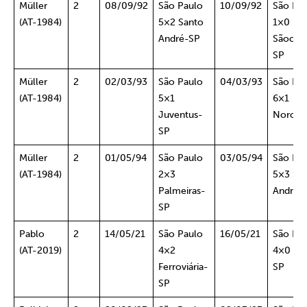
Müller
2
08/09/92
São Paulo
10/09/92
São Pa
(AT-1984)
5×2 Santo
1×0
André-SP
Sãocarl
SP
Müller
2
02/03/93
São Paulo
04/03/93
São Pa
(AT-1984)
5×1
6×1
Juventus-
Noroes
SP
Müller
2
01/05/94
São Paulo
03/05/94
São Pa
(AT-1984)
2×3
5×3 Sa
Palmeiras-
André-
SP
Pablo
2
14/05/21
São Paulo
16/05/21
São Pa
(AT-2019)
4×2
4×0 Mir
Ferroviária-
SP
SP