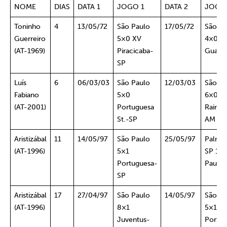
NOME
DIAS
DATA 1
JOGO 1
DATA 2
JOGO
Toninho
4
13/05/72
São Paulo
17/05/72
São Pa
Guerreiro
5×0 XV
4×0
(AT-1969)
Piracicaba-
Guaran
SP
Luís
6
06/03/03
São Paulo
12/03/03
São Pa
Fabiano
5×0
6×0 S
(AT-2001)
Portuguesa
Raimu
St.-SP
AM
Aristizábal
11
14/05/97
São Paulo
25/05/97
Palmei
(AT-1996)
5×1
SP 1×4
Portuguesa-
Paulo
SP
Aristizábal
17
27/04/97
São Paulo
14/05/97
São Pa
(AT-1996)
8×1
5×1
Juventus-
Portug