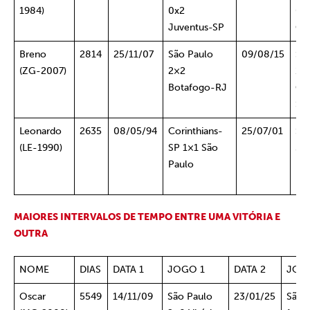
1984)
0x2
0x
Juventus-SP
Cor
Breno
2814
25/11/07
São Paulo
09/08/15
Sã
(ZG-2007)
2×2
1×
Botafogo-RJ
Cor
SP
Leonardo
2635
08/05/94
Corinthians-
25/07/01
Sã
(LE-1990)
SP 1×1 São
3×
Paulo
Pe
UR
MAIORES INTERVALOS DE TEMPO ENTRE UMA VITÓRIA E
OUTRA
NOME
DIAS
DATA 1
JOGO 1
DATA 2
JOG
Oscar
5549
14/11/09
São Paulo
23/01/25
São 