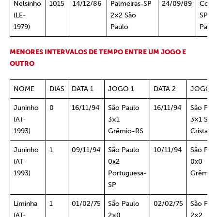
Nelsinho
1015
14/12/86
Palmeiras-SP
24/09/89
Corin
(LE-
2×2 São
SP 2
1979)
Paulo
Paul
MENORES INTERVALOS DE TEMPO ENTRE UM JOGO E
OUTRO
NOME
DIAS
DATA 1
JOGO 1
DATA 2
JOGO 2
Juninho
0
16/11/94
São Paulo
16/11/94
São Pau
(AT-
3×1
3×1 Sp.
1993)
Grêmio-RS
Cristal-
Juninho
1
09/11/94
São Paulo
10/11/94
São Pau
(AT-
0x2
0x0
1993)
Portuguesa-
Grêmio
SP
Liminha
1
01/02/75
São Paulo
02/02/75
São Pau
(AT-
2×0
2×2