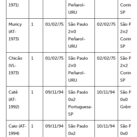
1971)
Peñarol-
Corinthi
URU
SP
Muricy
1
01/02/75
São Paulo
02/02/75
São Pau
(AT-
2×0
2×2
1973)
Peñarol-
Corinthi
URU
SP
Chicão
1
01/02/75
São Paulo
02/02/75
São Pau
(VL-
2×0
2×2
1973)
Peñarol-
Corinthi
URU
SP
Catê
1
09/11/94
São Paulo
10/11/94
São Pau
(AT-
0x2
0x0
1992)
Portuguesa-
Grêmio
SP
Caio (AT-
1
09/11/94
São Paulo
10/11/94
São Pau
1994)
0x2
0x0