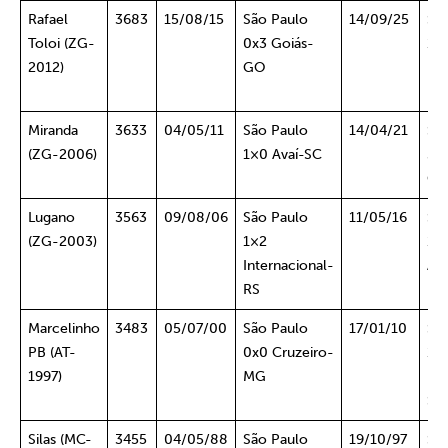
Rafael
3683
15/08/15
São Paulo
14/09/25
Sã
Toloi (ZG-
0x3 Goiás-
1×
2012)
GO
Bo
RJ
Miranda
3633
04/05/11
São Paulo
14/04/21
Sã
(ZG-2006)
1×0 Avaí-SC
3×
Gu
Lugano
3563
09/08/06
São Paulo
11/05/16
Sã
(ZG-2003)
1×2
1×
Internacional-
Atl
RS
M
Marcelinho
3483
05/07/00
São Paulo
17/01/10
Sã
PB (AT-
0x0 Cruzeiro-
1×
1997)
MG
Po
SP
Silas (MC-
3455
04/05/88
São Paulo
19/10/97
Sã