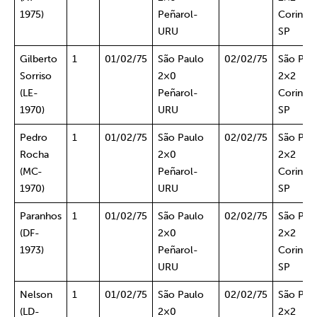
1975)
Peñarol-
Corinthi
URU
SP
Gilberto
1
01/02/75
São Paulo
02/02/75
São Pau
Sorriso
2×0
2×2
(LE-
Peñarol-
Corinthi
1970)
URU
SP
Pedro
1
01/02/75
São Paulo
02/02/75
São Pau
Rocha
2×0
2×2
(MC-
Peñarol-
Corinthi
1970)
URU
SP
Paranhos
1
01/02/75
São Paulo
02/02/75
São Pau
(DF-
2×0
2×2
1973)
Peñarol-
Corinthi
URU
SP
Nelson
1
01/02/75
São Paulo
02/02/75
São Pau
(LD-
2×0
2×2