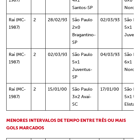
1987)
4×1
6×0
Santos-SP
Noroes
Raí (MC-
2
28/02/93
São Paulo
02/03/93
São Pa
1987)
2×0
5×1
Bragantino-
Juvent
SP
Raí (MC-
2
02/03/93
São Paulo
04/03/93
São Pa
1987)
5×1
6×1
Juventus-
Noroes
SP
Raí (MC-
2
15/01/00
São Paulo
17/01/00
São Pa
1987)
3×2 Avaí-
5×1 Ura
SC
Elista-
MENORES INTERVALOS DE TEMPO ENTRE TRÊS OU MAIS
GOLS MARCADOS