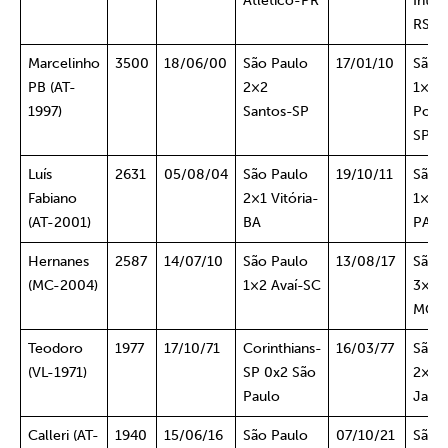
Atlético-PR
Inter
RS
Marcelinho
3500
18/06/00
São Paulo
17/01/10
São 
PB (AT-
2×2
1×3
1997)
Santos-SP
Port
SP
Luís
2631
05/08/04
São Paulo
19/10/11
São 
Fabiano
2×1 Vitória-
1×0 L
(AT-2001)
BA
PAR
Hernanes
2587
14/07/10
São Paulo
13/08/17
São 
(MC-2004)
1×2 Avaí-SC
3×2 C
MG
Teodoro
1977
17/10/71
Corinthians-
16/03/77
São 
(VL-1971)
SP 0x2 São
2×0 
Paulo
Jaú-
Calleri (AT-
1940
15/06/16
São Paulo
07/10/21
São 