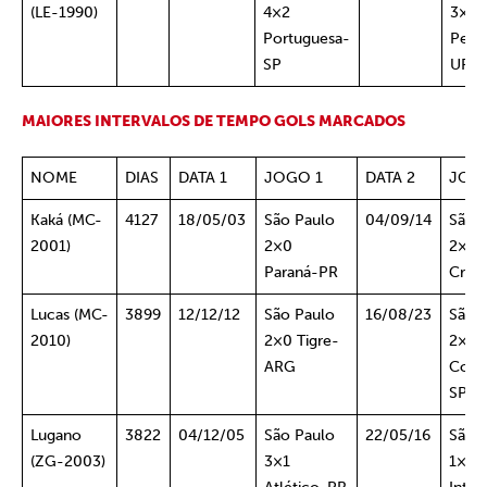
(LE-1990)
4×2
3×0
Portuguesa-
Peña
SP
URU
MAIORES INTERVALOS DE TEMPO GOLS MARCADOS
NOME
DIAS
DATA 1
JOGO 1
DATA 2
JOG
Kaká (MC-
4127
18/05/03
São Paulo
04/09/14
São 
2001)
2×0
2×0
Paraná-PR
Cric
Lucas (MC-
3899
12/12/12
São Paulo
16/08/23
São 
2010)
2×0 Tigre-
2×0
ARG
Corin
SP
Lugano
3822
04/12/05
São Paulo
22/05/16
São 
(ZG-2003)
3×1
1×2