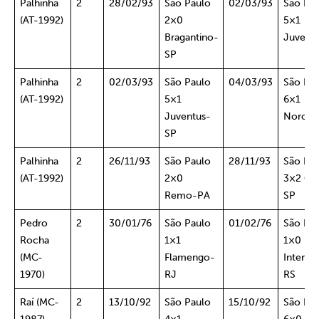
Palhinha
2
28/02/93
São Paulo
02/03/93
São Pa
(AT-1992)
2×0
5×1
Bragantino-
Juvent
SP
Palhinha
2
02/03/93
São Paulo
04/03/93
São Pa
(AT-1992)
5×1
6×1
Juventus-
Noroes
SP
Palhinha
2
26/11/93
São Paulo
28/11/93
São Pa
(AT-1992)
2×0
3×2 Gua
Remo-PA
SP
Pedro
2
30/01/76
São Paulo
01/02/76
São Pa
Rocha
1×1
1×0
(MC-
Flamengo-
Interna
1970)
RJ
RS
Raí (MC-
2
13/10/92
São Paulo
15/10/92
São Pa