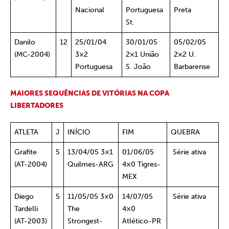
Nacional
Portuguesa
Preta
St.
Danilo
12
25/01/04
30/01/05
05/02/05
(MC-2004)
3×2
2×1 União
2×2 U.
Portuguesa
S. João
Barbarense
MAIORES SEQUÊNCIAS DE VITÓRIAS NA COPA
LIBERTADORES
ATLETA
J
INÍCIO
FIM
QUEBRA
Grafite
5
13/04/05 3×1
01/06/05
Série ativa
(AT-2004)
Quilmes-ARG
4×0 Tigres-
MEX
Diego
5
11/05/05 3×0
14/07/05
Série ativa
Tardelli
The
4×0
(AT-2003)
Strongest-
Atlético-PR