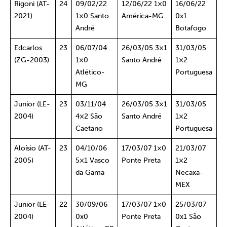
Rigoni (AT-
24
09/02/22
12/06/22 1×0
16/06/22
2021)
1×0 Santo
América-MG
0x1
André
Botafogo
Edcarlos
23
06/07/04
26/03/05 3×1
31/03/05
(ZG-2003)
1×0
Santo André
1×2
Atlético-
Portuguesa
MG
Junior (LE-
23
03/11/04
26/03/05 3×1
31/03/05
2004)
4×2 São
Santo André
1×2
Caetano
Portuguesa
Aloísio (AT-
23
04/10/06
17/03/07 1×0
21/03/07
2005)
5×1 Vasco
Ponte Preta
1×2
da Gama
Necaxa-
MEX
Junior (LE-
22
30/09/06
17/03/07 1×0
25/03/07
2004)
0x0
Ponte Preta
0x1 São