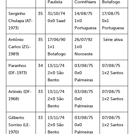
Paulista
Corinthians
Botafogo
Serginho
35
31/10/74
14/08/75
17/08/75
Chulapa (AT-
0x0 Saad
1×0
0x1
1973)
Portuguesa
Portuguesa
Antônio
35
17/06/90
26/07/92
Série ativa
Carlos (ZG-
1×1
1×0
1989)
Botafogo
Noroeste
Paranhos
34
13/11/74
03/08/75
07/08/75
(DF-1973)
2×0 São
0x0
1×2 Santos
Bento
Palmeiras
Arlindo (DF-
33
13/11/74
03/08/75
07/08/75
1968)
2×0 São
0x0
1×2 Santos
Bento
Palmeiras
Gilberto
33
13/11/74
03/08/75
07/08/75
Sorriso (LE-
2×0 São
0x0
1×2 Santos
1970)
Bento
Palmeiras