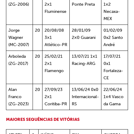
(ZG-2006)
2×1
Ponte Preta
1×2
Fluminense
Necaxa-
MEX
Jorge
20
20/08/08
28/01/09
01/02/09
Wagner
3×1
2×0 Guarani
0x2 Santo
(MC-2007)
Atlético-PR
André
Arboleda
20
25/02/21
13/07/21 1×1
17/07/21
(ZG-2017)
2×1
Racing-ARG
0x1
Flamengo
Fortaleza-
CE
Alan
20
27/09/23
13/06/24 0x0
22/06/24
Franco
2×1
Internacional-
1×4 Vasco
(ZG-2023)
Coritiba-PR
RS
da Gama
MAIORES SEQUÊNCIAS DE VITÓRIAS