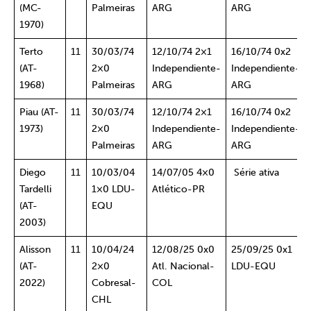
(MC-
Palmeiras
ARG
ARG
1970)
Terto
11
30/03/74
12/10/74 2×1
16/10/74 0x2
(AT-
2×0
Independiente-
Independiente-
1968)
Palmeiras
ARG
ARG
Piau (AT-
11
30/03/74
12/10/74 2×1
16/10/74 0x2
1973)
2×0
Independiente-
Independiente-
Palmeiras
ARG
ARG
Diego
11
10/03/04
14/07/05 4×0
Série ativa
Tardelli
1×0 LDU-
Atlético-PR
(AT-
EQU
2003)
Alisson
11
10/04/24
12/08/25 0x0
25/09/25 0x1
(AT-
2×0
Atl. Nacional-
LDU-EQU
2022)
Cobresal-
COL
CHL