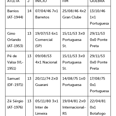
ATLETA
J
INÍCIO
FIM
QUEBRA
Barrios
14
07/04/46 7×1
25/08/46 4×2
13/10/46
(AT-1944)
Barretos
Gran Clube
1×1
Portuguesa
Gino
13
19/07/53 6×1
15/11/53 3×0
29/11/53
Orlando
Comercial
Portuguesa
0x0 Ponte
(AT-1953)
(SP)
St.
Preta
Pé de
13
09/08/53
15/11/53 3×0
29/11/53
Valsa (VL-
4×1 Nacional
Portuguesa
0x0 Ponte
1951)
St.
Preta
Samuel
13
20/11/74 2×0
14/08/75 1×0
17/08/75
(DF-1971)
Guarani
Portuguesa
0x1
Portuguesa
Zé Sérgio
13
05/11/80 3×1
19/04/81 2×0
22/04/81
(AT-1976)
Inter de
Internacional-
0x1
Limeira
RS
Botafogo