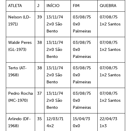
ATLETA
J
INÍCIO
FIM
QUEBRA
Nelson (LD-
39
13/11/74
03/08/75
07/08/75
1971)
2×0 São
0x0
1×2 Santos
Bento
Palmeiras
Waldir Peres
38
13/11/74
03/08/75
07/08/75
(GL-1973)
2×0 São
0x0
1×2 Santos
Bento
Palmeiras
Terto (AT-
38
13/11/74
03/08/75
07/08/75
1968)
2×0 São
0x0
1×2 Santos
Bento
Palmeiras
Pedro Rocha
37
13/11/74
03/08/75
07/08/75
(MC-1970)
2×0 São
0x0
1×2 Santos
Bento
Palmeiras
Arlindo (DF-
35
12/03/71
15/04/73
22/04/73
1968)
4×2
0x0
1×3