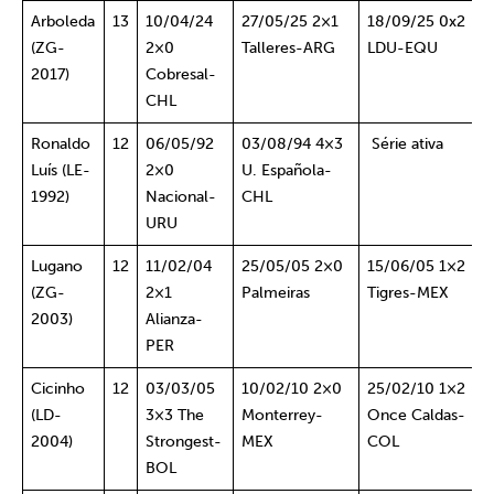
Arboleda
13
10/04/24
27/05/25 2×1
18/09/25 0x2
(ZG-
2×0
Talleres-ARG
LDU-EQU
2017)
Cobresal-
CHL
Ronaldo
12
06/05/92
03/08/94 4×3
Série ativa
Luís (LE-
2×0
U. Española-
1992)
Nacional-
CHL
URU
Lugano
12
11/02/04
25/05/05 2×0
15/06/05 1×2
(ZG-
2×1
Palmeiras
Tigres-MEX
2003)
Alianza-
PER
Cicinho
12
03/03/05
10/02/10 2×0
25/02/10 1×2
(LD-
3×3 The
Monterrey-
Once Caldas-
2004)
Strongest-
MEX
COL
BOL