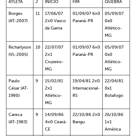
ATLETA
J
INÍCIO
FIM
QUEBRA
Borges
11
17/06/07
01/09/07 6×0
05/09/07
(AT-2007)
2×0 Vasco
Paraná-PR
0x0
da Gama
Atlético-
MG
Richarlyson
10
22/07/07
01/09/07 6×0
05/09/07
(VL-2005)
2×1
Paraná-PR
0x0
Cruzeiro-
Atlético-
MG
MG
Paulo
9
15/02/81
19/04/81 2×0
22/04/81
César (AT-
2×1
Internacional-
0x1
1980)
Atlético-
RS
Botafogo
MG
Careca
9
14/09/86
22/10/86 2×0
26/10/86
(AT-1983)
4×0 Ceará-
Bangu
1×1
CE
América