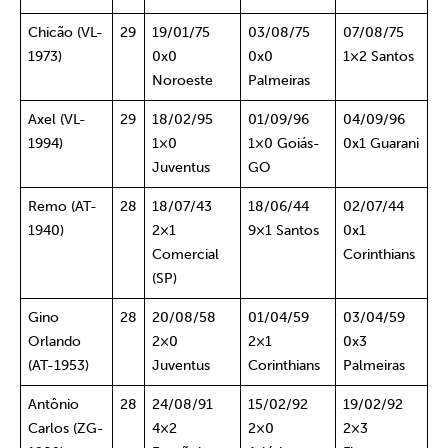
Chicão (VL-
29
19/01/75
03/08/75
07/08/75
1973)
0x0
0x0
1×2 Santos
Noroeste
Palmeiras
Axel (VL-
29
18/02/95
01/09/96
04/09/96
1994)
1×0
1×0 Goiás-
0x1 Guarani
Juventus
GO
Remo (AT-
28
18/07/43
18/06/44
02/07/44
1940)
2×1
9×1 Santos
0x1
Comercial
Corinthians
(SP)
Gino
28
20/08/58
01/04/59
03/04/59
Orlando
2×0
2×1
0x3
(AT-1953)
Juventus
Corinthians
Palmeiras
Antônio
28
24/08/91
15/02/92
19/02/92
Carlos (ZG-
4×2
2×0
2×3