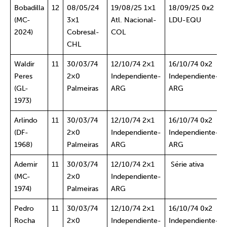
Bobadilla
12
08/05/24
19/08/25 1×1
18/09/25 0x2
(MC-
3×1
Atl. Nacional-
LDU-EQU
2024)
Cobresal-
COL
CHL
Waldir
11
30/03/74
12/10/74 2×1
16/10/74 0x2
Peres
2×0
Independiente-
Independiente-
(GL-
Palmeiras
ARG
ARG
1973)
Arlindo
11
30/03/74
12/10/74 2×1
16/10/74 0x2
(DF-
2×0
Independiente-
Independiente-
1968)
Palmeiras
ARG
ARG
Ademir
11
30/03/74
12/10/74 2×1
Série ativa
(MC-
2×0
Independiente-
1974)
Palmeiras
ARG
Pedro
11
30/03/74
12/10/74 2×1
16/10/74 0x2
Rocha
2×0
Independiente-
Independiente-