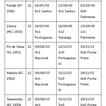
Pardal (AT-
12
16/05/43
12/09/43
03/10/43
1941)
6×1 Santos
4×1 Santos
0x0
Palmeiras
Zarzur
12
16/07/44
16/09/45
23/09/45
(MC-1933)
4×1
3×2
1×1
Portuguesa
Ypiranga
Palmeiras
Pé de Valsa
12
09/08/53
15/11/53
29/11/53
(VL-1951)
4×1
3×0
0x0 Ponte
Nacional
Portuguesa
Preta
St.
Albella (AT-
12
09/08/53
15/11/53
29/11/53
1952)
4×1
3×0
0x0 Ponte
Nacional
Portuguesa
Preta
St.
Teixeirinha
12
09/08/53
15/11/53
29/11/53
(AT-1939)
4×1
3×0
0x0 Ponte