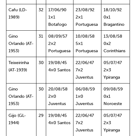
Cafu (LD-
32
17/06/90
23/08/92
18/10/92
1989)
1×1
2×1
0x1
Botafogo
Portuguesa
Bragantino
Gino
31
08/09/57
10/08/58
13/08/58
Orlando (AT-
2×2
5×1
0x2
1953)
Portuguesa
Portuguesa
Corinthians
Teixeirinha
30
19/08/45
22/06/47
05/07/47
(AT-1939)
4×0 Santos
7×2
2×3
Juventus
Ypiranga
Gino
30
20/08/58
06/08/59
09/08/59
Orlando (AT-
2×0
1×0
0x1
1953)
Juventus
Juventus
Noroeste
Gijo (GL-
29
19/08/45
22/06/47
05/07/47
1944)
4×0 Santos
7×2
2×3
Juventus
Ypiranga