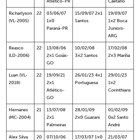
Atlético-PR
Caetano
Richarlyson
22
03/06/07
15/09/07 2×1
19/09/07
(VL-2005)
1×0
Santos
1×2 Boca
Paraná-PR
Juniors-
ARG
Reasco
22
13/08/06
10/02/08
17/02/08
(LD-2006)
2×1 Goiás-
3×2 Santos
2×3 Marília
GO
Luan (VL-
22
19/09/21
26/01/23 4×1
29/01/23
2018)
2×1
Portuguesa
1×2
Atlético-
Corinthians
GO
Hernanes
21
13/07/08
28/01/09
01/02/09
(MC-2004)
2×1
2×0 Guarani
0x2 Santo
Palmeiras
André
Alex Silva
20
07/10/06
17/03/07 1×0
21/03/07