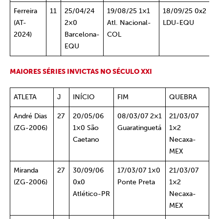
Ferreira
11
25/04/24
19/08/25 1×1
18/09/25 0x2
(AT-
2×0
Atl. Nacional-
LDU-EQU
2024)
Barcelona-
COL
EQU
MAIORES SÉRIES INVICTAS NO SÉCULO XXI
ATLETA
J
INÍCIO
FIM
QUEBRA
André Dias
27
20/05/06
08/03/07 2×1
21/03/07
(ZG-2006)
1×0 São
Guaratinguetá
1×2
Caetano
Necaxa-
MEX
Miranda
27
30/09/06
17/03/07 1×0
21/03/07
(ZG-2006)
0x0
Ponte Preta
1×2
Atlético-PR
Necaxa-
MEX