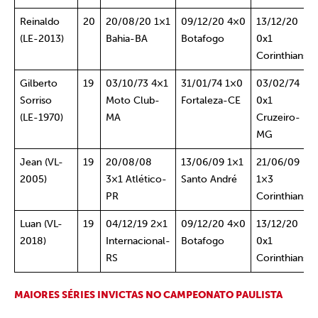
Reinaldo
20
20/08/20 1×1
09/12/20 4×0
13/12/20
(LE-2013)
Bahia-BA
Botafogo
0x1
Corinthians
Gilberto
19
03/10/73 4×1
31/01/74 1×0
03/02/74
Sorriso
Moto Club-
Fortaleza-CE
0x1
(LE-1970)
MA
Cruzeiro-
MG
Jean (VL-
19
20/08/08
13/06/09 1×1
21/06/09
2005)
3×1 Atlético-
Santo André
1×3
PR
Corinthians
Luan (VL-
19
04/12/19 2×1
09/12/20 4×0
13/12/20
2018)
Internacional-
Botafogo
0x1
RS
Corinthians
MAIORES SÉRIES INVICTAS NO CAMPEONATO PAULISTA