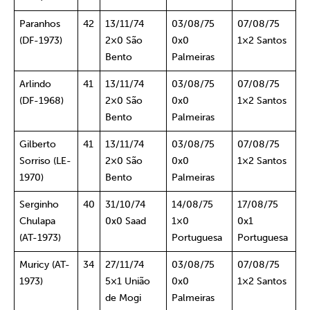
Paranhos
42
13/11/74
03/08/75
07/08/75
(DF-1973)
2×0 São
0x0
1×2 Santos
Bento
Palmeiras
Arlindo
41
13/11/74
03/08/75
07/08/75
(DF-1968)
2×0 São
0x0
1×2 Santos
Bento
Palmeiras
Gilberto
41
13/11/74
03/08/75
07/08/75
Sorriso (LE-
2×0 São
0x0
1×2 Santos
1970)
Bento
Palmeiras
Serginho
40
31/10/74
14/08/75
17/08/75
Chulapa
0x0 Saad
1×0
0x1
(AT-1973)
Portuguesa
Portuguesa
Muricy (AT-
34
27/11/74
03/08/75
07/08/75
1973)
5×1 União
0x0
1×2 Santos
de Mogi
Palmeiras