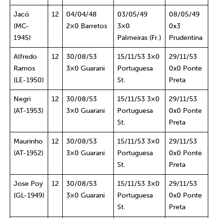
Jacó
12
04/04/48
03/05/49
08/05/49
(MC-
2×0 Barretos
3×0
0x3
1945)
Palmeiras (Fr.)
Prudentina
Alfredo
12
30/08/53
15/11/53 3×0
29/11/53
Ramos
3×0 Guarani
Portuguesa
0x0 Ponte
(LE-1950)
St.
Preta
Negri
12
30/08/53
15/11/53 3×0
29/11/53
(AT-1953)
3×0 Guarani
Portuguesa
0x0 Ponte
St.
Preta
Maurinho
12
30/08/53
15/11/53 3×0
29/11/53
(AT-1952)
3×0 Guarani
Portuguesa
0x0 Ponte
St.
Preta
Jose Poy
12
30/08/53
15/11/53 3×0
29/11/53
(GL-1949)
3×0 Guarani
Portuguesa
0x0 Ponte
St.
Preta