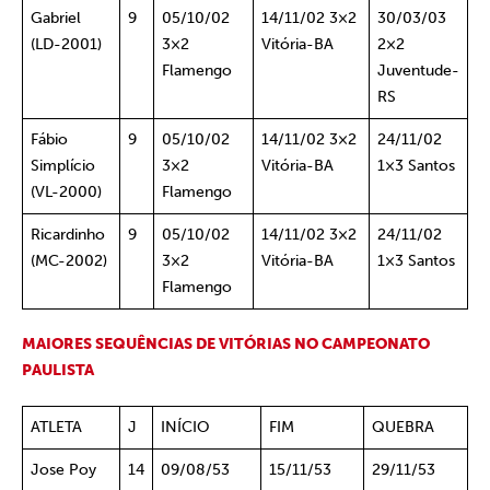
Gabriel
9
05/10/02
14/11/02 3×2
30/03/03
(LD-2001)
3×2
Vitória-BA
2×2
Flamengo
Juventude-
RS
Fábio
9
05/10/02
14/11/02 3×2
24/11/02
Simplício
3×2
Vitória-BA
1×3 Santos
(VL-2000)
Flamengo
Ricardinho
9
05/10/02
14/11/02 3×2
24/11/02
(MC-2002)
3×2
Vitória-BA
1×3 Santos
Flamengo
MAIORES SEQUÊNCIAS DE VITÓRIAS NO CAMPEONATO
PAULISTA
ATLETA
J
INÍCIO
FIM
QUEBRA
Jose Poy
14
09/08/53
15/11/53
29/11/53