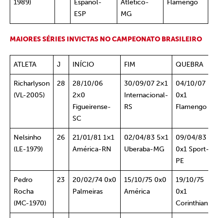
1989)
Español-
Atlético-
Flamengo
ESP
MG
MAIORES SÉRIES INVICTAS NO CAMPEONATO BRASILEIRO
ATLETA
J
INÍCIO
FIM
QUEBRA
Richarlyson
28
28/10/06
30/09/07 2×1
04/10/07
(VL-2005)
2×0
Internacional-
0x1
Figueirense-
RS
Flamengo
SC
Nelsinho
26
21/01/81 1×1
02/04/83 5×1
09/04/83
(LE-1979)
América-RN
Uberaba-MG
0x1 Sport-
PE
Pedro
23
20/02/74 0x0
15/10/75 0x0
19/10/75
Rocha
Palmeiras
América
0x1
(MC-1970)
Corinthians