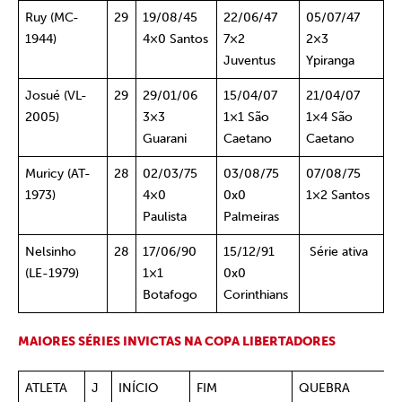
Ruy (MC-
29
19/08/45
22/06/47
05/07/47
1944)
4×0 Santos
7×2
2×3
Juventus
Ypiranga
Josué (VL-
29
29/01/06
15/04/07
21/04/07
2005)
3×3
1×1 São
1×4 São
Guarani
Caetano
Caetano
Muricy (AT-
28
02/03/75
03/08/75
07/08/75
1973)
4×0
0x0
1×2 Santos
Paulista
Palmeiras
Nelsinho
28
17/06/90
15/12/91
Série ativa
(LE-1979)
1×1
0x0
Botafogo
Corinthians
MAIORES SÉRIES INVICTAS NA COPA LIBERTADORES
ATLETA
J
INÍCIO
FIM
QUEBRA