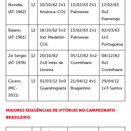
Nondas
12
10/10/62 2×1
13/02/63 2×1
17/02/63
(AT-1962)
América-COL
Palmeiras
0x2
Flamengo
Baiano
12
18/10/62 5×2
13/02/63 2×1
02/03/63
(AT-1961)
Ind. Medellín-
Palmeiras
1×1
COL
Portuguesa
Zé Sérgio
12
20/10/82
05/12/82 3×2
08/12/82
(AT-1976)
2×0 Inter de
Corinthians
0x1
Limeira
Corinthians
Cícero
12
01/03/12 3×0
21/04/12 4×1
29/04/12
(MC-
Guaratinguetá
Bragantino
1×3 Santos
2011)
MAIORES SEQUÊNCIAS DE VITÓRIAS NO CAMPEONATO
BRASILEIRO