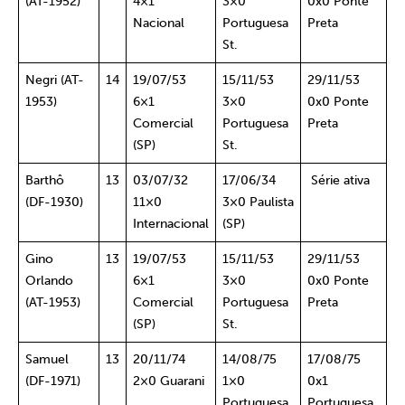
(AT-1952)
4×1
3×0
0x0 Ponte
Nacional
Portuguesa
Preta
St.
Negri (AT-
14
19/07/53
15/11/53
29/11/53
1953)
6×1
3×0
0x0 Ponte
Comercial
Portuguesa
Preta
(SP)
St.
Barthô
13
03/07/32
17/06/34
Série ativa
(DF-1930)
11×0
3×0 Paulista
Internacional
(SP)
Gino
13
19/07/53
15/11/53
29/11/53
Orlando
6×1
3×0
0x0 Ponte
(AT-1953)
Comercial
Portuguesa
Preta
(SP)
St.
Samuel
13
20/11/74
14/08/75
17/08/75
(DF-1971)
2×0 Guarani
1×0
0x1
Portuguesa
Portuguesa