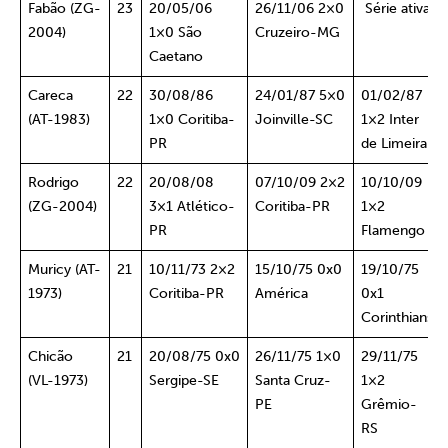
Fabão (ZG-
23
20/05/06
26/11/06 2×0
Série ativa
2004)
1×0 São
Cruzeiro-MG
Caetano
Careca
22
30/08/86
24/01/87 5×0
01/02/87
(AT-1983)
1×0 Coritiba-
Joinville-SC
1×2 Inter
PR
de Limeira
Rodrigo
22
20/08/08
07/10/09 2×2
10/10/09
(ZG-2004)
3×1 Atlético-
Coritiba-PR
1×2
PR
Flamengo
Muricy (AT-
21
10/11/73 2×2
15/10/75 0x0
19/10/75
1973)
Coritiba-PR
América
0x1
Corinthians
Chicão
21
20/08/75 0x0
26/11/75 1×0
29/11/75
(VL-1973)
Sergipe-SE
Santa Cruz-
1×2
PE
Grêmio-
RS