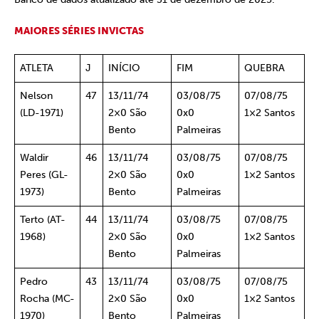
MAIORES SÉRIES INVICTAS
ATLETA
J
INÍCIO
FIM
QUEBRA
Nelson
47
13/11/74
03/08/75
07/08/75
(LD-1971)
2×0 São
0x0
1×2 Santos
Bento
Palmeiras
Waldir
46
13/11/74
03/08/75
07/08/75
Peres (GL-
2×0 São
0x0
1×2 Santos
1973)
Bento
Palmeiras
Terto (AT-
44
13/11/74
03/08/75
07/08/75
1968)
2×0 São
0x0
1×2 Santos
Bento
Palmeiras
Pedro
43
13/11/74
03/08/75
07/08/75
Rocha (MC-
2×0 São
0x0
1×2 Santos
1970)
Bento
Palmeiras