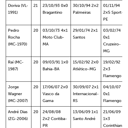
Doriva (VL-
21
23/10/93 0x0
30/10/94 2×2
01/11/94
1991)
Bragantino
Palmeiras
2×5 Sport-
PE
Pedro
20
03/10/73 4×1
29/01/74 2×1
03/02/74
Rocha
Moto Club-
Santos
0x1
(MC-1970)
MA
Cruzeiro-
MG
Raí (MC-
20
09/03/91 1×0
15/02/92 2×0
19/02/92
1987)
Bahia-BA
Atlético-MG
2×3
Flamengo
Jorge
20
17/06/07 2×0
30/09/07 2×1
04/10/07
Wagner
Vasco da
Internacional-
0x1
(MC-2007)
Gama
RS
Flamengo
André Dias
20
24/08/08
13/06/09 1×1
21/06/09
(ZG-2006)
2×2 Coritiba-
Santo André
1×3
PR
Corinthians