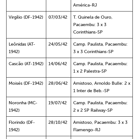
América-RJ
Virgílio (DF-1942)
07/03/42
T. Quinela de Ouro,
Pacaembu: 3 x 3
Corinthians-SP
Leônidas (AT-
24/05/42
Camp. Paulista, Pacaembu:
1942)
3 x 3 Corinthians-SP
Cascão (AT-1942)
14/06/42
Camp. Paulista, Pacaembu:
1 x 2 Palestra-SP
Moisés (DF-1942)
28/06/42
Amistoso, Arnoldo Bulle: 2 x
1 Inter de Beb.-SP
Noronha (MC-
19/07/42
Camp. Paulista, Pacaembu:
1942)
2 x 2 SP Railway-SP
Florindo (DF-
28/10/42
Amistoso, Pacaembu: 3 x 3
1942)
Flamengo-RJ