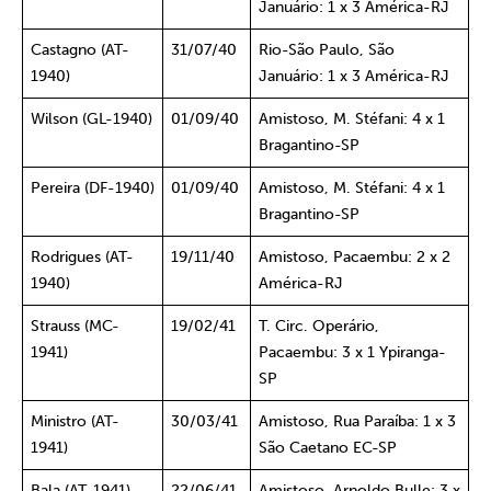
Januário: 1 x 3 América-RJ
Castagno (AT-
31/07/40
Rio-São Paulo, São
1940)
Januário: 1 x 3 América-RJ
Wilson (GL-1940)
01/09/40
Amistoso, M. Stéfani: 4 x 1
Bragantino-SP
Pereira (DF-1940)
01/09/40
Amistoso, M. Stéfani: 4 x 1
Bragantino-SP
Rodrigues (AT-
19/11/40
Amistoso, Pacaembu: 2 x 2
1940)
América-RJ
Strauss (MC-
19/02/41
T. Circ. Operário,
1941)
Pacaembu: 3 x 1 Ypiranga-
SP
Ministro (AT-
30/03/41
Amistoso, Rua Paraíba: 1 x 3
1941)
São Caetano EC-SP
Bala (AT-1941)
22/06/41
Amistoso, Arnoldo Bulle: 3 x