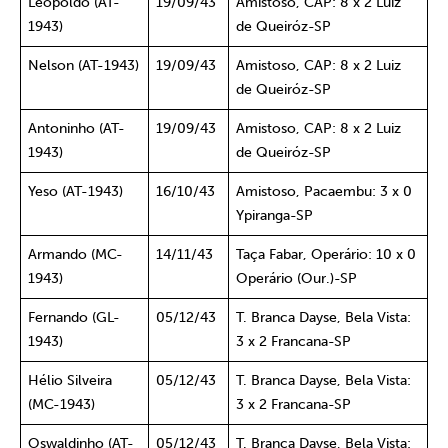
Leopoldo (AT-
19/09/43
Amistoso, CAP: 8 x 2 Luiz
1943)
de Queiróz-SP
Nelson (AT-1943)
19/09/43
Amistoso, CAP: 8 x 2 Luiz
de Queiróz-SP
Antoninho (AT-
19/09/43
Amistoso, CAP: 8 x 2 Luiz
1943)
de Queiróz-SP
Yeso (AT-1943)
16/10/43
Amistoso, Pacaembu: 3 x 0
Ypiranga-SP
Armando (MC-
14/11/43
Taça Fabar, Operário: 10 x 0
1943)
Operário (Our.)-SP
Fernando (GL-
05/12/43
T. Branca Dayse, Bela Vista:
1943)
3 x 2 Francana-SP
Hélio Silveira
05/12/43
T. Branca Dayse, Bela Vista:
(MC-1943)
3 x 2 Francana-SP
Oswaldinho (AT-
05/12/43
T. Branca Dayse, Bela Vista: