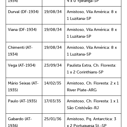
1934)
4 x 0 Ypiranga-SP
Durval (DF-1934)
19/08/34
Amistoso, Vila América: 8 x
1 Luzitana-SP
Viana (DF-1934)
19/08/34
Amistoso, Vila América: 8 x
1 Luzitana-SP
Chimenti (AT-
19/08/34
Amistoso, Vila América: 8 x
1934)
1 Luzitana-SP
Vega (AT-1934)
23/09/34
Paulista Extra, Ch. Floresta:
1 x 2 Corinthians-SP
Mário Seixas (AT-
14/02/35
Amistoso, Ch. Floresta: 2 x 1
1935)
River Plate-ARG
Paulo (AT-1935)
17/03/35
Amistoso, Ch. Floresta: 1 x 1
São Cristóvão-RJ
Gabardo (AT-
25/01/36
Amistoso, Pq. Antarctica: 3
1936)
x 2 Portuguesa St.-SP