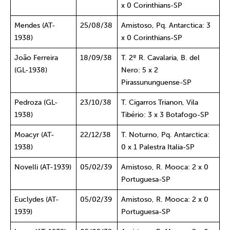
x 0 Corinthians-SP
Mendes (AT-
25/08/38
Amistoso, Pq. Antarctica: 3
1938)
x 0 Corinthians-SP
João Ferreira
18/09/38
T. 2º R. Cavalaria, B. del
(GL-1938)
Nero: 5 x 2
Pirassununguense-SP
Pedroza (GL-
23/10/38
T. Cigarros Trianon, Vila
1938)
Tibério: 3 x 3 Botafogo-SP
Moacyr (AT-
22/12/38
T. Noturno, Pq. Antarctica:
1938)
0 x 1 Palestra Italia-SP
Novelli (AT-1939)
05/02/39
Amistoso, R. Mooca: 2 x 0
Portuguesa-SP
Euclydes (AT-
05/02/39
Amistoso, R. Mooca: 2 x 0
1939)
Portuguesa-SP