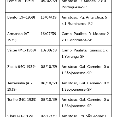
Leme (AT-1939)
05/02/39
Amistoso, R. Mooca: 2 x 0
Portuguesa-SP
Bento (DF-1939)
13/04/39
Amistoso, Pq. Antarctica: 5
x 1 Fluminense-RJ
Armando (AT-
16/07/39
Camp. Paulista, R. Mooca: 2
1939)
x 1 Corinthians-SP
Válter (MC-1939)
10/09/39
Camp. Paulista, Ituanos: 1 x
1 Ypiranga-SP
Zaclis (MC-1939)
08/10/39
Amistoso, Gal. Carneiro: 0 x
1 Sãojoanense-SP
Teixeirinha (AT-
08/10/39
Amistoso, Gal. Carneiro: 0 x
1939)
1 Sãojoanense-SP
Turillo (MC-1939)
08/10/39
Amistoso, Gal. Carneiro: 0 x
1 Sãojoanense-SP
Sílvio (AT-1939)
02/12/39
Amistoso, Pq. São Jorge: 0