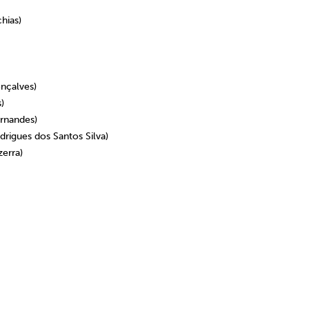
hias)
nçalves)
)
ernandes)
rigues dos Santos Silva)
erra)