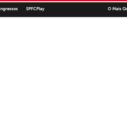
ingressos
SPFCPlay
O Mais Q