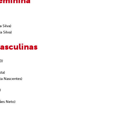
feminina
a Silva)
a Silva)
asculinas
0)
ta)
ta Nascentes)
)
ães Neto)