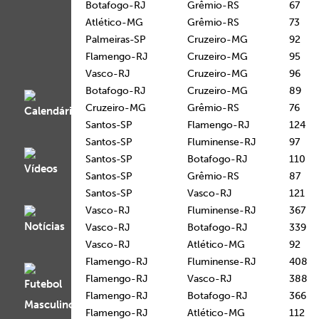
Botafogo-RJ
Grêmio-RS
67
Atlético-MG
Grêmio-RS
73
Palmeiras-SP
Cruzeiro-MG
92
Flamengo-RJ
Cruzeiro-MG
95
Vasco-RJ
Cruzeiro-MG
96
Botafogo-RJ
Cruzeiro-MG
89
Cruzeiro-MG
Grêmio-RS
76
Santos-SP
Flamengo-RJ
124
Santos-SP
Fluminense-RJ
97
Santos-SP
Botafogo-RJ
110
Santos-SP
Grêmio-RS
87
Santos-SP
Vasco-RJ
121
Vasco-RJ
Fluminense-RJ
367
Vasco-RJ
Botafogo-RJ
339
Vasco-RJ
Atlético-MG
92
Flamengo-RJ
Fluminense-RJ
408
Flamengo-RJ
Vasco-RJ
388
Flamengo-RJ
Botafogo-RJ
366
Flamengo-RJ
Atlético-MG
112