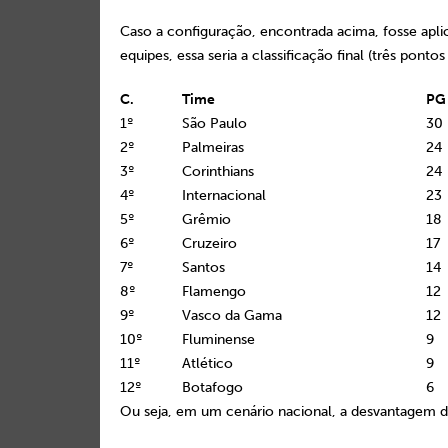
Caso a configuração, encontrada acima, fosse apl
equipes, essa seria a classificação final (três pontos 
C.
Time
PG
1º
São Paulo
30
2º
Palmeiras
24
3º
Corinthians
24
4º
Internacional
23
5º
Grêmio
18
6º
Cruzeiro
17
7º
Santos
14
8º
Flamengo
12
9º
Vasco da Gama
12
10º
Fluminense
9
11º
Atlético
9
12º
Botafogo
6
Ou seja, em um cenário nacional, a desvantagem do