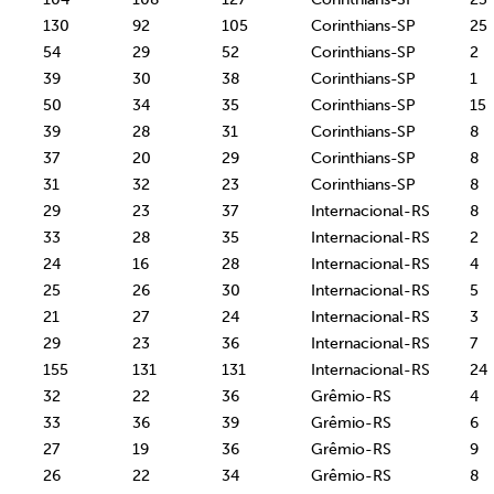
130
92
105
Corinthians-SP
25
54
29
52
Corinthians-SP
2
39
30
38
Corinthians-SP
1
50
34
35
Corinthians-SP
15
39
28
31
Corinthians-SP
8
37
20
29
Corinthians-SP
8
31
32
23
Corinthians-SP
8
29
23
37
Internacional-RS
8
33
28
35
Internacional-RS
2
24
16
28
Internacional-RS
4
25
26
30
Internacional-RS
5
21
27
24
Internacional-RS
3
29
23
36
Internacional-RS
7
155
131
131
Internacional-RS
24
32
22
36
Grêmio-RS
4
33
36
39
Grêmio-RS
6
27
19
36
Grêmio-RS
9
26
22
34
Grêmio-RS
8