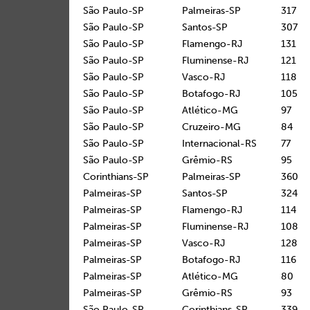
São Paulo-SP
Palmeiras-SP
317
São Paulo-SP
Santos-SP
307
São Paulo-SP
Flamengo-RJ
131
São Paulo-SP
Fluminense-RJ
121
São Paulo-SP
Vasco-RJ
118
São Paulo-SP
Botafogo-RJ
105
São Paulo-SP
Atlético-MG
97
São Paulo-SP
Cruzeiro-MG
84
São Paulo-SP
Internacional-RS
77
São Paulo-SP
Grêmio-RS
95
Corinthians-SP
Palmeiras-SP
360
Palmeiras-SP
Santos-SP
324
Palmeiras-SP
Flamengo-RJ
114
Palmeiras-SP
Fluminense-RJ
108
Palmeiras-SP
Vasco-RJ
128
Palmeiras-SP
Botafogo-RJ
116
Palmeiras-SP
Atlético-MG
80
Palmeiras-SP
Grêmio-RS
93
São Paulo-SP
Corinthians-SP
339