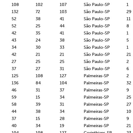
108
102
107
São Paulo-SP
1
132
72
103
São Paulo-SP
29
52
38
41
São Paulo-SP
11
52
25
44
São Paulo-SP
8
42
35
41
São Paulo-SP
1
43
24
38
São Paulo-SP
5
34
30
33
São Paulo-SP
1
42
21
21
São Paulo-SP
21
27
25
25
São Paulo-SP
2
37
27
31
São Paulo-SP
6
125
108
127
Palmeiras-SP
2
136
84
104
Palmeiras-SP
32
46
31
37
Palmeiras-SP
9
59
15
34
Palmeiras-SP
25
58
39
31
Palmeiras-SP
27
44
38
34
Palmeiras-SP
10
37
15
28
Palmeiras-SP
9
40
34
19
Palmeiras-SP
21
104
108
127
Corinthians-SP
23