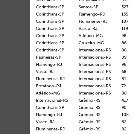
Corinthians-SP
Santos-SP
327
Corinthians-SP
Flamengo-RJ
135
Corinthians-SP
Fluminense-RJ
107
Corinthians-SP
Vasco-RJ
119
Corinthians-SP
Atlético-MG
98
Corinthians-SP
Cruzeiro-MG
86
Corinthians-SP
Internacional-RS
86
Palmeiras-SP
Internacional-RS
89
Flamengo-RJ
Internacional-RS
96
Vasco-RJ
Internacional-RS
68
Fluminense-RJ
Internacional-RS
81
Botafogo-RJ
Internacional-RS
72
Atlético-MG
Internacional-RS
88
Internacional-RS
Grêmio-RS
417
Corinthians-SP
Grêmio-RS
90
Flamengo-RJ
Grêmio-RS
108
Vasco-RJ
Grêmio-RS
82
Fluminense-RJ
Grêmio-RS
82