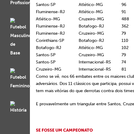
Santos-SP
Atlético-MG
96
Fluminense-RJ
Atlético-MG
91
Atlético-MG
Cruzeiro-MG
488
Fluminense-RJ
Botafogo-RJ
362
Fluminense-RJ
Cruzeiro-MG
79
Corinthians-SP
Botafogo-RJ
110
Botafogo-RJ
Atlético-MG
102
Santos-SP
Cruzeiro-MG
79
Santos-SP
Internacional-RS
74
Cruzeiro-MG
Internacional-RS
81
Como se vê, nos 66 embates entre os maiores club
adversários. Dos 11 clássicos que participa, pos
tem mais vitórias do que derrotas contra dois times
E provavelmente um triangular entre Santos, Cruze
SE FOSSE UM CAMPEONATO