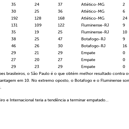
35
24
37
Atlético-MG
2
30
25
36
Atlético-MG
6
192
128
168
Atlético-MG
24
131
109
122
Fluminense-RJ
9
35
19
25
Fluminense-RJ
10
38
25
47
Botafogo-RJ
9
46
26
30
Botafogo-RJ
16
29
21
29
Empate
0
27
20
27
Empate
0
29
23
29
Empate
0
es brasileiros, o São Paulo é o que obtém melhor resultado contra o
sui vantagem em 10. No extremo oposto, o Botafogo e o Fluminense s
.
iro e Internacional teria a tendência a terminar empatado…