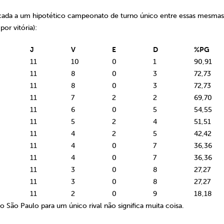
icada a um hipotético campeonato de turno único entre essas mesmas
por vitória):
J
V
E
D
%PG
11
10
0
1
90,91
11
8
0
3
72,73
11
8
0
3
72,73
11
7
2
2
69,70
11
6
0
5
54,55
11
5
2
4
51,51
11
4
2
5
42,42
11
4
0
7
36,36
11
4
0
7
36,36
11
3
0
8
27,27
11
3
0
8
27,27
11
2
0
9
18,18
 São Paulo para um único rival não significa muita coisa.