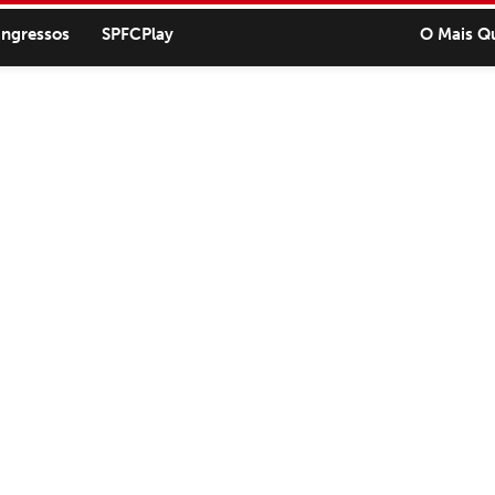
ingressos
SPFCPlay
O Mais Q