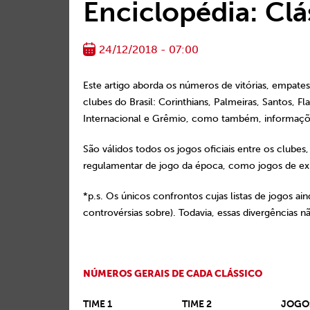
Enciclopédia: Clá
24/12/2018 - 07:00
Este artigo aborda os números de vitórias, empate
clubes do Brasil: Corinthians, Palmeiras, Santos,
Internacional e Grêmio, como também, informaçõe
São válidos todos os jogos oficiais entre os clube
regulamentar de jogo da época, como jogos de exib
*p.s. Os únicos confrontos cujas listas de jogos a
controvérsias sobre). Todavia, essas divergências 
NÚMEROS GERAIS DE CADA CLÁSSICO
TIME 1
TIME 2
JOGO