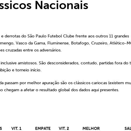
ssicos Nacionais
s e derrotas do São Paulo Futebol Clube frente aos outros 11 grandes
 Flamengo, Vasco da Gama, Fluminense, Botafogo, Cruzeiro, Atlético-M
s cruzadas entre os adversários.
s, inclusive amistosos. São desconsiderados, contudo, partidas fora do
ição e torneio início.
inda passam por melhor apuração são os clássicos cariocas (existem mu
não chegam a afetar o resultado global dos dados aqui presentes.
S
VIT. 1
EMPATE
VIT. 2
MELHOR
SA