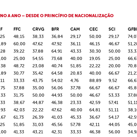
NO A ANO – DESDE O PRINCÍPIO DE NACIONALIZAÇÃO
F
FFC
CRVG
BFR
CAM
CEC
SCI
GFB
,25
48,15
38,33
36,84
29,17
50,00
29,17
74,0
,89
60,00
47,62
47,92
36,11
46,15
46,67
51,2
,28
39,22
37,88
64,91
43,33
30,30
50,00
33,3
,00
25,00
54,55
73,68
40,00
19,05
25,00
66,6
,38
48,72
23,08
40,74
51,85
22,22
20,00
70,8
,89
30,77
35,42
64,58
20,83
40,00
66,67
21,2
,11
33,33
43,75
54,02
4,76
88,89
9,52
66,6
,75
37,88
35,00
56,06
37,78
66,67
66,67
45,8
,33
31,75
50,00
44,93
50,00
46,67
53,33
37,8
,33
38,67
44,87
46,38
23,33
42,59
57,41
51,1
,93
42,03
22,22
47,62
40,00
64,81
51,11
38,1
,67
61,73
26,39
41,03
45,33
36,67
54,17
42,5
,25
51,85
31,03
45,56
57,78
42,11
44,05
45,
,00
41,33
43,21
42,31
33,33
46,38
56,00
34,9