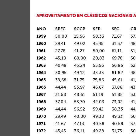
APROVEITAMENTO EM CLÁSSICOS NACIONAIS A
ANO
SPFC
SCCP
SEP
SFC
CR
1959
50,00
15,56
58,33
71,67
37
1960
29,41
49,02
45,45
31,37
48
1961
27,78
41,27
50,00
61,11
51
1962
45,10
60,00
20,83
69,70
50
1963
40,48
45,24
55,56
56,86
52
1964
30,95
49,12
33,33
81,82
48
1965
39,68
31,75
75,86
45,61
41
1966
44,44
53,97
46,67
37,88
43
1967
31,58
48,61
51,19
51,85
33
1968
37,04
53,70
42,03
73,02
41
1969
44,44
56,52
59,42
38,33
44
1970
29,49
40,00
49,38
49,33
50
1971
41,67
47,13
40,58
40,58
37
1972
45,45
36,11
49,28
31,75
50